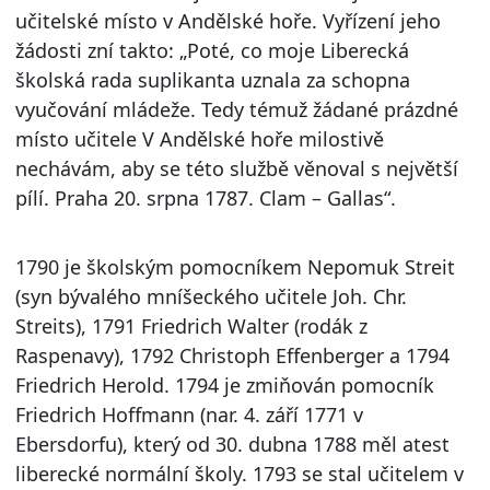
učitelské místo v Andělské hoře. Vyřízení jeho
žádosti zní takto: „Poté, co moje Liberecká
školská rada suplikanta uznala za schopna
vyučování mládeže. Tedy témuž žádané prázdné
místo učitele V Andělské hoře milostivě
nechávám, aby se této službě věnoval s největší
pílí. Praha 20. srpna 1787. Clam – Gallas“.
1790 je školským pomocníkem Nepomuk Streit
(syn bývalého mníšeckého učitele Joh. Chr.
Streits), 1791 Friedrich Walter (rodák z
Raspenavy), 1792 Christoph Effenberger a 1794
Friedrich Herold. 1794 je zmiňován pomocník
Friedrich Hoffmann (nar. 4. září 1771 v
Ebersdorfu), který od 30. dubna 1788 měl atest
liberecké normální školy. 1793 se stal učitelem v