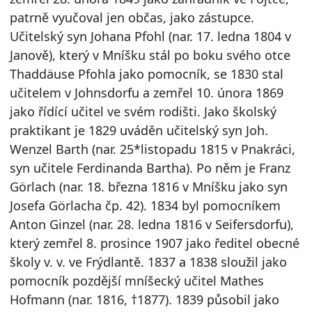
patrně vyučoval jen občas, jako zástupce.
Učitelský syn Johana Pfohl (nar. 17. ledna 1804 v
Janově), který v Mníšku stál po boku svého otce
Thaddäuse Pfohla jako pomocník, se 1830 stal
učitelem v Johnsdorfu a zemřel 10. února 1869
jako řídící učitel ve svém rodišti. Jako školský
praktikant je 1829 uváděn učitelský syn Joh.
Wenzel Barth (nar. 25*listopadu 1815 v Pnakráci,
syn učitele Ferdinanda Bartha). Po něm je Franz
Görlach (nar. 18. března 1816 v Mníšku jako syn
Josefa Görlacha čp. 42). 1834 byl pomocníkem
Anton Ginzel (nar. 28. ledna 1816 v Seifersdorfu),
který zemřel 8. prosince 1907 jako ředitel obecné
školy v. v. ve Frýdlantě. 1837 a 1838 sloužil jako
pomocník pozdější mníšecký učitel Mathes
Hofmann (nar. 1816, †1877). 1839 působil jako