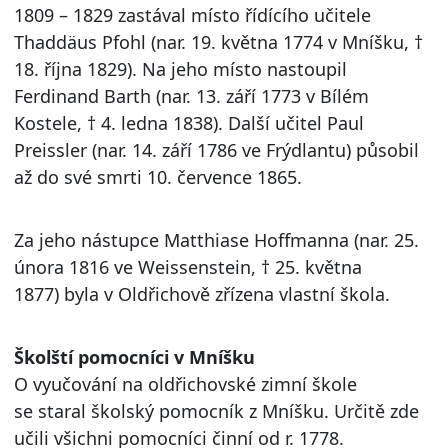
1809 – 1829 zastával místo řídícího učitele
Thaddäus Pfohl (nar. 19. května 1774 v Mníšku, †
18. října 1829). Na jeho místo nastoupil
Ferdinand Barth (nar. 13. září 1773 v Bílém
Kostele, † 4. ledna 1838). Další učitel Paul
Preissler (nar. 14. září 1786 ve Frýdlantu) působil
až do své smrti 10. července 1865.
Za jeho nástupce Matthiase Hoffmanna (nar. 25.
února 1816 ve Weissenstein, † 25. května
1877) byla v Oldřichově zřízena vlastní škola.
Školští pomocníci v Mníšku
O vyučování na oldřichovské zimní škole
se staral školský pomocník z Mníšku. Určitě zde
učili všichni pomocníci činní od r. 1778.