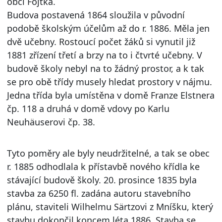
obci Fojtka.
Budova postavená 1864 sloužila v původní
podobě školským účelům až do r. 1886. Měla jen
dvě učebny. Rostoucí počet žáků si vynutil již
1881 zřízení třetí a brzy na to i čtvrté učebny. V
budově školy nebyl na to žádný prostor, a k tak
se pro obě třídy musely hledat prostory v nájmu.
Jedna třída byla umístěna v domě Franze Elstnera
čp. 118 a druhá v domě vdovy po Karlu
Neuhäuserovi čp. 38.
Tyto poměry ale byly neudržitelné, a tak se obec
r. 1885 odhodlala k přístavbě nového křídla ke
stávající budově školy. 20. prosince 1835 byla
stavba za 6250 fl. zadána autoru stavebního
plánu, staviteli Wilhelmu Särtzovi z Mníšku, který
stavbu dokončil koncem léta 1886. Stavba se