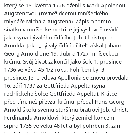
který se 15. května 1726 oženil s Marií Apolenou
Augstenovou (rovněž dcerou mníšeckého
mlynáře Michala Augstena). Zápis o tomto
sňatku v mníšecké matrice jej výslovně uvádí
jako syna bývalého řídícího Joh. Christopha
Arnolda. Jako „bývalý řídící učitel“ získal Johann
Georg Arnold dne 19. dubna 1727 mníšeckou
krčmu. Svůj život zakončil jako šolc 1. prosince
1736 ve věku 45 1/2 roku. Pohřben byl 3.
prosince. Jeho vdova Apollonia se znovu provdala
16. září 1737 za Gottfrieda Appelta (syna
rochlického šolce Gottfrieda Appelta). Krátce
před tím, než převzal krčmu, předal Hans Georg
Arnold školu svému staršímu bratrovi Job. Christ.
Ferdinandu Arnoldovi, který zemřel koncem
srpna 1735 ve věku 48 let a byl pohřben 3. září.