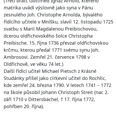
(Třetí bratr, Gottfried Ignaz Arnold, kterého
matrika uvádí výslovně jako syna v Pánu
zesnulého Joh. Christophe Arnolda, bývalého
řídícího učitele v Mníšku, slavil 12. listopadu 1725
svatbu s Marií Magdalenou Preibischovou,
dcerou oldřichovského šolce Christopha
Preibische. 15. října 1736 převzal oldřichovskou
krčmu, kterou předal 1771 svému synu Joh.
Ambrosovi. Zemřel 21. července 1798 v
Oldřichově, ve věku 74 let.)
Další řídící učitel Michael Pietsch z Krásné
Studánky přišel jako církevní učitel do Rochlic,
kde zemřel 24. března 1790. V letech 1741 – 1772
na škole působil Johann Christoph Streit (nar. 2.
září 1710 v Dittersbächel, † 17. října 1772,
pohřben 20. října).