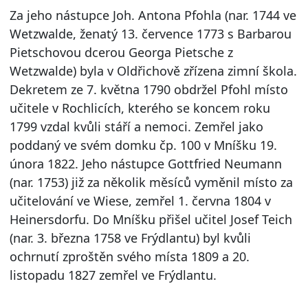
Za jeho nástupce Joh. Antona Pfohla (nar. 1744 ve
Wetzwalde, ženatý 13. července 1773 s Barbarou
Pietschovou dcerou Georga Pietsche z
Wetzwalde) byla v Oldřichově zřízena zimní škola.
Dekretem ze 7. května 1790 obdržel Pfohl místo
učitele v Rochlicích, kterého se koncem roku
1799 vzdal kvůli stáří a nemoci. Zemřel jako
poddaný ve svém domku čp. 100 v Mníšku 19.
února 1822. Jeho nástupce Gottfried Neumann
(nar. 1753) již za několik měsíců vyměnil místo za
učitelování ve Wiese, zemřel 1. června 1804 v
Heinersdorfu. Do Mníšku přišel učitel Josef Teich
(nar. 3. března 1758 ve Frýdlantu) byl kvůli
ochrnutí zproštěn svého místa 1809 a 20.
listopadu 1827 zemřel ve Frýdlantu.