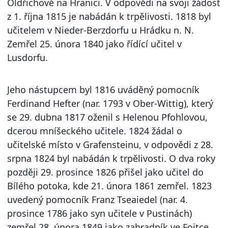
Oldřichově na Hranici. V odpovědi na svoji žádost
z 1. října 1815 je nabádán k trpělivosti. 1818 byl
učitelem v Nieder-Berzdorfu u Hrádku n. N.
Zemřel 25. února 1840 jako řídící učitel v
Lusdorfu.
Jeho nástupcem byl 1816 uváděný pomocník
Ferdinand Hefter (nar. 1793 v Ober-Wittig), který
se 29. dubna 1817 oženil s Helenou Pfohlovou,
dcerou mníšeckého učitele. 1824 žádal o
učitelské místo v Grafensteinu, v odpovědi z 28.
srpna 1824 byl nabádán k trpělivosti. O dva roky
později 29. prosince 1826 přišel jako učitel do
Bílého potoka, kde 21. února 1861 zemřel. 1823
uvedený pomocník Franz Tseaiedel (nar. 4.
prosince 1786 jako syn učitele v Pustinách)
zemřel 28. února 1849 jako zahradník ve Fojtce,