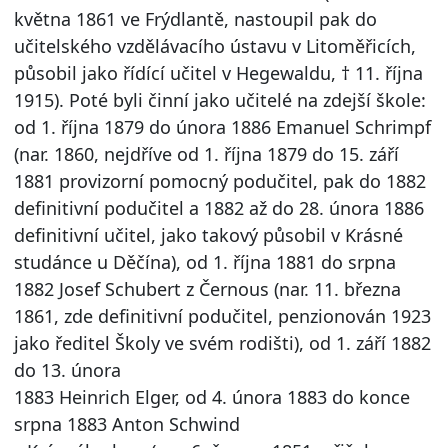
května 1861 ve Frýdlantě, nastoupil pak do
učitelského vzdělávacího ústavu v Litoměřicích,
působil jako řídící učitel v Hegewaldu, † 11. října
1915). Poté byli činní jako učitelé na zdejší škole:
od 1. října 1879 do února 1886 Emanuel Schrimpf
(nar. 1860, nejdříve od 1. října 1879 do 15. září
1881 provizorní pomocný podučitel, pak do 1882
definitivní podučitel a 1882 až do 28. února 1886
definitivní učitel, jako takový působil v Krásné
studánce u Děčína), od 1. října 1881 do srpna
1882 Josef Schubert z Černous (nar. 11. března
1861, zde definitivní podučitel, penzionován 1923
jako ředitel Školy ve svém rodišti), od 1. září 1882
do 13. února
1883 Heinrich Elger, od 4. února 1883 do konce
srpna 1883 Anton Schwind