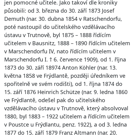
jen pomocné učitele. Jako takoví dle kroniky
působili: od 3. března do 30. září 1873 Josef
Demuth (nar. 30. dubna 1854 v Ratschendorfu,
poté nastoupil do učitelského vzdělávacího
ústavu v Trutnově, byl 1875 – 1888 řídícím
učitelem v Bausnitz, 1888 – 1890 řídícím učitelem
v Marschendorfu IV, nato řídícím učitelem v
Marschendorfu I. † 6. července 1909), od 1. října
1873 do 30. září 18974 Anton Köhler (nar. 13.
května 1858 ve Frýdlantě, později úředníkem ve
spořitelně ve svém rodišti), od 1. října 1874 do
15. září 1876 Heinrich Schütze (nar. 9. ledna 1860
ve Frýdlantě, odešel pak do učitelského
vzdělávacího ústavu v Trutnově, který absolvoval
1880, byl 1883 – 1922 učitelem a řídícím učitelem
v Poustce u Frýdlantu, penz. 1922), a od 3. ledna
1877 do 15. září 1879 Franz Altmann (nar. 20.