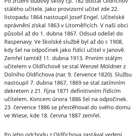
Po zřízení budovy školy čp. 182 dostal Oldřichov
stálého učitele. Jako provizorní učitel zde 22.
listopadu 1864 nastoupil Josef Engel. Učitelské
oprávnění získal 1863 v Litoměřicích. V naší obci
působil až do 1. dubna 1867. Odsud odešel do
Raspenavy. Ve školské službě byl až do r. 1908,
kdy šel na odpočinek jako řídící učitel v Janově.
Zemřel tamtéž 11. dubna 1913. Prvním stálým
učitelem v Oldřichově se stal Wenzel Möldner z
Dolního Oldřichova (nar. 9. července 1820). Službu
nastoupil 7. dubna 1867, 1869 se stal zatímním
dekretem z 21. října 1871 definitivním řídícím
učitelem. Koncem února 1886 šel na odpočinek.
23. července 1886 se přestěhoval do svého domu
ve Wiese, kde 18. června 1887 zemřel.
Po jeho odchodu z Oldřichova zastával vedení