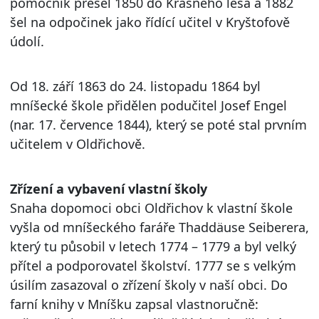
pomocník přešel 1850 do Krásného lesa a 1882
šel na odpočinek jako řídící učitel v Kryštofově
údolí.
Od 18. září 1863 do 24. listopadu 1864 byl
mníšecké škole přidělen podučitel Josef Engel
(nar. 17. července 1844), který se poté stal prvním
učitelem v Oldřichově.
Zřízení a vybavení vlastní školy
Snaha dopomoci obci Oldřichov k vlastní škole
vyšla od mníšeckého faráře Thaddäuse Seiberera,
který tu působil v letech 1774 – 1779 a byl velký
přítel a podporovatel školství. 1777 se s velkým
úsilím zasazoval o zřízení školy v naší obci. Do
farní knihy v Mníšku zapsal vlastnoručně: