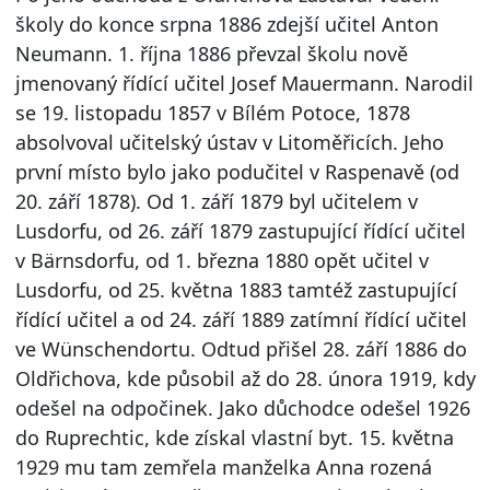
školy do konce srpna 1886 zdejší učitel Anton
Neumann. 1. října 1886 převzal školu nově
jmenovaný řídící učitel Josef Mauermann. Narodil
se 19. listopadu 1857 v Bílém Potoce, 1878
absolvoval učitelský ústav v Litoměřicích. Jeho
první místo bylo jako podučitel v Raspenavě (od
20. září 1878). Od 1. září 1879 byl učitelem v
Lusdorfu, od 26. září 1879 zastupující řídící učitel
v Bärnsdorfu, od 1. března 1880 opět učitel v
Lusdorfu, od 25. května 1883 tamtéž zastupující
řídící učitel a od 24. září 1889 zatímní řídící učitel
ve Wünschendortu. Odtud přišel 28. září 1886 do
Oldřichova, kde působil až do 28. února 1919, kdy
odešel na odpočinek. Jako důchodce odešel 1926
do Ruprechtic, kde získal vlastní byt. 15. května
1929 mu tam zemřela manželka Anna rozená