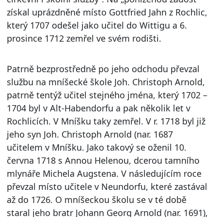
získal uprázdněné místo Gottfried Jahn z Rochlic,
který 1707 odešel jako učitel do Wittigu a 6.
prosince 1712 zemřel ve svém rodišti.
Patrně bezprostředně po jeho odchodu převzal
službu na mníšecké škole Joh. Christoph Arnold,
patrně tentýž učitel stejného jména, který 1702 –
1704 byl v Alt-Habendorfu a pak několik let v
Rochlicích. V Mníšku taky zemřel. V r. 1718 byl již
jeho syn Joh. Christoph Arnold (nar. 1687
učitelem v Mníšku. Jako takový se oženil 10.
června 1718 s Annou Helenou, dcerou tamního
mlynáře Michela Augstena. V následujícím roce
převzal místo učitele v Neundorfu, které zastával
až do 1726. O mníšeckou školu se v té době
staral jeho bratr Johann Georg Arnold (nar. 1691),