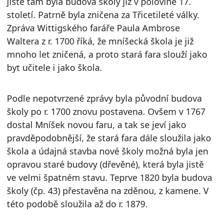
jistě tam byla budova školy již v polovině 17.
století. Patrně byla zničena za Třicetileté války.
Zpráva Wittigského faráře Paula Ambrose
Waltera z r. 1700 říká, že mníšecká škola je již
mnoho let zničená, a proto stará fara slouží jako
byt učitele i jako škola.
Podle nepotvrzené zprávy byla původní budova
školy po r. 1700 znovu postavena. Ovšem v 1767
dostal Mníšek novou faru, a tak se jeví jako
pravděpodobnější, že stará fara dále sloužila jako
škola a údajná stavba nové školy možná byla jen
opravou staré budovy (dřevěné), která byla jistě
ve velmi špatném stavu. Teprve 1820 byla budova
školy (čp. 43) přestavěna na zděnou, z kamene. V
této podobě sloužila až do r. 1879.