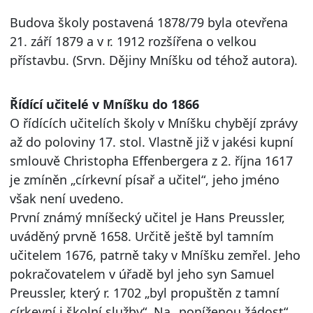
Budova školy postavená 1878/79 byla otevřena
21. září 1879 a v r. 1912 rozšířena o velkou
přístavbu. (Srvn. Dějiny Mníšku od téhož autora).
Řídící učitelé v Mníšku do 1866
O řídících učitelích školy v Mníšku chybějí zprávy
až do poloviny 17. stol. Vlastně již v jakési kupní
smlouvě Christopha Effenbergera z 2. října 1617
je zmíněn „církevní písař a učitel“, jeho jméno
však není uvedeno.
První známý mníšecký učitel je Hans Preussler,
uváděný prvně 1658. Určitě ještě byl tamním
učitelem 1676, patrně taky v Mníšku zemřel. Jeho
pokračovatelem v úřadě byl jeho syn Samuel
Preussler, který r. 1702 „byl propuštěn z tamní
církevní i školní služby“. Na „poníženou žádost“