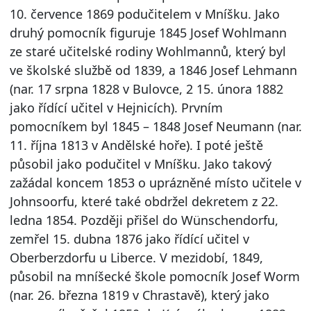
10. července 1869 podučitelem v Mníšku. Jako
druhý pomocník figuruje 1845 Josef Wohlmann
ze staré učitelské rodiny Wohlmannů, který byl
ve školské službě od 1839, a 1846 Josef Lehmann
(nar. 17 srpna 1828 v Bulovce, 2 15. února 1882
jako řídící učitel v Hejnicích). Prvním
pomocníkem byl 1845 – 1848 Josef Neumann (nar.
11. října 1813 v Andělské hoře). I poté ještě
působil jako podučitel v Mníšku. Jako takový
zažádal koncem 1853 o uprázněné místo učitele v
Johnsoorfu, které také obdržel dekretem z 22.
ledna 1854. Později přišel do Wünschendorfu,
zemřel 15. dubna 1876 jako řídící učitel v
Oberberzdorfu u Liberce. V mezidobí, 1849,
působil na mníšecké škole pomocník Josef Worm
(nar. 26. března 1819 v Chrastavě), který jako