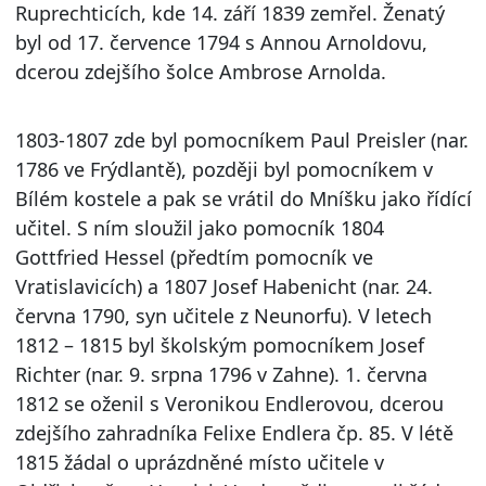
Ruprechticích, kde 14. září 1839 zemřel. Ženatý
byl od 17. července 1794 s Annou Arnoldovu,
dcerou zdejšího šolce Ambrose Arnolda.
1803-1807 zde byl pomocníkem Paul Preisler (nar.
1786 ve Frýdlantě), později byl pomocníkem v
Bílém kostele a pak se vrátil do Mníšku jako řídící
učitel. S ním sloužil jako pomocník 1804
Gottfried Hessel (předtím pomocník ve
Vratislavicích) a 1807 Josef Habenicht (nar. 24.
června 1790, syn učitele z Neunorfu). V letech
1812 – 1815 byl školským pomocníkem Josef
Richter (nar. 9. srpna 1796 v Zahne). 1. června
1812 se oženil s Veronikou Endlerovou, dcerou
zdejšího zahradníka Felixe Endlera čp. 85. V létě
1815 žádal o uprázdněné místo učitele v