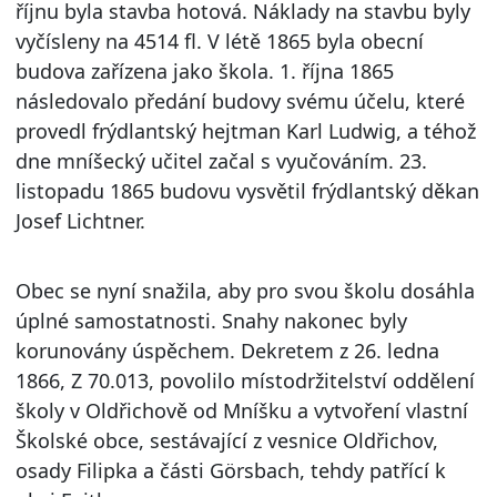
říjnu byla stavba hotová. Náklady na stavbu byly
vyčísleny na 4514 fl. V létě 1865 byla obecní
budova zařízena jako škola. 1. října 1865
následovalo předání budovy svému účelu, které
provedl frýdlantský hejtman Karl Ludwig, a téhož
dne mníšecký učitel začal s vyučováním. 23.
listopadu 1865 budovu vysvětil frýdlantský děkan
Josef Lichtner.
Obec se nyní snažila, aby pro svou školu dosáhla
úplné samostatnosti. Snahy nakonec byly
korunovány úspěchem. Dekretem z 26. ledna
1866, Z 70.013, povolilo místodržitelství oddělení
školy v Oldřichově od Mníšku a vytvoření vlastní
Školské obce, sestávající z vesnice Oldřichov,
osady Filipka a části Görsbach, tehdy patřící k