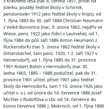
z Krásného lesa (nar. 6. června 1851, přišel na
Jizerku, později ředitel školy v Schirnik,
penzionován 1912 jako ředitel školy v Krips), od
1. října 1883 do 30. září 1884 Christian Neumann
z Velké Borovnice (nar., 9. února 1862, nejdřív ve
Wiese, penz. 1922 jako řídící v Lautsehe), od 1.
října 1884 do půli září 1886 Anton Heumann z
Rückersdorfu (nar. 5. února 1862 ředitel školy v
Dittersbächel, tam penz. 1920, † 2. září 1927 v
Heinersdorf), od 1. října 1885 do 31. prosince
1901 Robert Böhm z Herrnsdorfu (nar. 30.
ledna 1865, 1885 – 1888 podučitel, pak do 31.
prosince 1901 učitel, přisel 1901 jako ředitel
školy do Herrnsdorfu, tam † 10. února 1926 jako
učitel v. v.), od února do 14. července 1886 Josef
Michler z Rudolfova u Lbc od 14. července do
konce července 1886 J. Mokrisch, od 1. října 1886