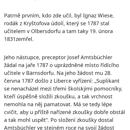
Patrně prvním, kdo zde učil, byl Ignaz Wiese,
rodák z Kryštofova údolí, který se 1787 stal
učitelem v Olbersdorfu a tam taky 19. února
1831zemřel.
Jeho nástupce, preceptor Josef Amtsbüchler
žádal na jaře 1787 o uprázdněné místo řídícího
učitele v Bärnsdorfu. Na jeho žádost mu 28.
června 1787 došlo z Liberce vyřízení: „Suplikant
se nenacházel mezi třemi školskými pomocníky,
kteří úspěšně složili zkoušku, a tak vrchnost
nemohla na něj pamatovat. Má se tedy lépe
cvičit, aby u příště nařízené zkoušky dobře obstál
a tak mohl uspět“. Po složení zkoušky dostal
Amtsbüchler ve stejném roce na svojí žádost