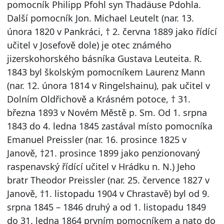
pomocník Philipp Pfohl syn Thadäuse Pdohla.
Další pomocník Jon. Michael Leutelt (nar. 13.
února 1820 v Pankráci, † 2. června 1889 jako řídící
učitel v Josefově dole) je otec známého
jizerskohorského básníka Gustava Leuteita. R.
1843 byl školským pomocníkem Laurenz Mann
(nar. 12. února 1814 v Ringelshainu), pak učitel v
Dolním Oldřichově a Krásném potoce, † 31.
března 1893 v Novém Městě p. Sm. Od 1. srpna
1843 do 4. ledna 1845 zastával místo pomocníka
Emanuel Preissler (nar. 16. prosince 1825 v
Janově, †21. prosince 1899 jako penzionovaný
raspenavský řídící učitel v Hrádku n. N.) Jeho
bratr Theodor Preissler (nar. 25. července 1827 v
Janově, †1. listopadu 1904 v Chrastavě) byl od 9.
srpna 1845 – 1846 druhý a od 1. listopadu 1849
do 31. ledna 1864 prvním pomocníkem a nato do