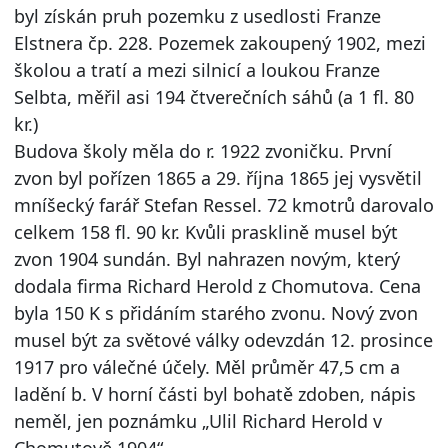
byl získán pruh pozemku z usedlosti Franze
Elstnera čp. 228. Pozemek zakoupený 1902, mezi
školou a tratí a mezi silnicí a loukou Franze
Selbta, měřil asi 194 čtverečních sáhů (a 1 fl. 80
kr.)
Budova školy měla do r. 1922 zvoničku. První
zvon byl pořízen 1865 a 29. října 1865 jej vysvětil
mníšecký farář Stefan Ressel. 72 kmotrů darovalo
celkem 158 fl. 90 kr. Kvůli prasklině musel být
zvon 1904 sundán. Byl nahrazen novým, který
dodala firma Richard Herold z Chomutova. Cena
byla 150 K s přidáním starého zvonu. Nový zvon
musel být za světové války odevzdán 12. prosince
1917 pro válečné účely. Měl průměr 47,5 cm a
ladění b. V horní části byl bohatě zdoben, nápis
neměl, jen poznámku „Ulil Richard Herold v
Chomutově 1904“.