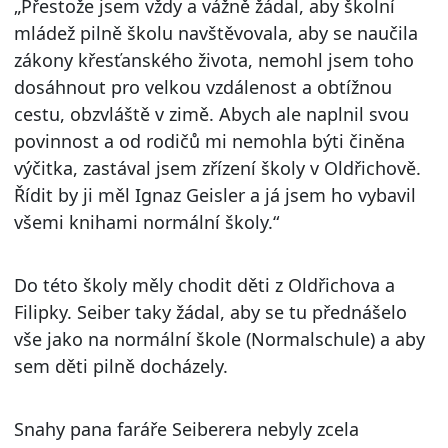
„Přestože jsem vždy a vážně žádal, aby školní
mládež pilně školu navštěvovala, aby se naučila
zákony křesťanského života, nemohl jsem toho
dosáhnout pro velkou vzdálenost a obtížnou
cestu, obzvláště v zimě. Abych ale naplnil svou
povinnost a od rodičů mi nemohla býti činěna
výčitka, zastával jsem zřízení školy v Oldřichově.
Řídit by ji měl Ignaz Geisler a já jsem ho vybavil
všemi knihami normální školy.“
Do této školy měly chodit děti z Oldřichova a
Filipky. Seiber taky žádal, aby se tu přednášelo
vše jako na normální škole (Normalschule) a aby
sem děti pilně docházely.
Snahy pana faráře Seiberera nebyly zcela