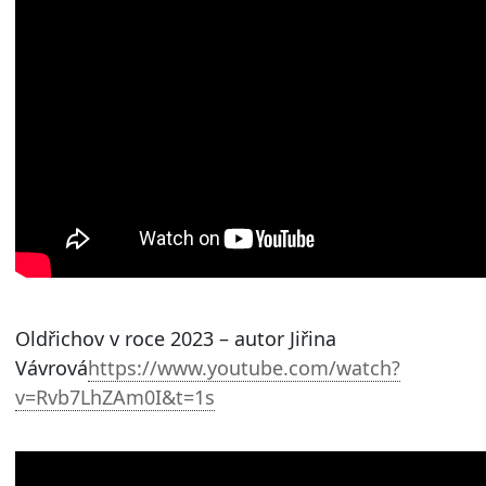
Oldřichov v roce 2023 – autor Jiřina
Vávrová
https://www.youtube.com/watch?
v=Rvb7LhZAm0I&t=1s