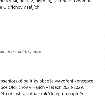
u s § 84, odst. 2, písm. a), zákona č. 128/2000
e Oldřichov v Hájích.
eniorské politiky obce
oseniorské politiky obce je vytvoření koncepce
 obce Oldřichov v Hájích v letech 2024-2029.
této oblasti a volba kroků k jejímu naplnění.