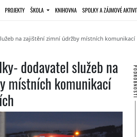
PROJEKTY
ŠKOLA
KNIHOVNA
SPOLKY A ZÁJMOVÉ AKTIV
lužeb na zajištění zimní údržby místních komunikací 
dky- dodavatel služeb na
PODROBNO
by místních komunikací
ích