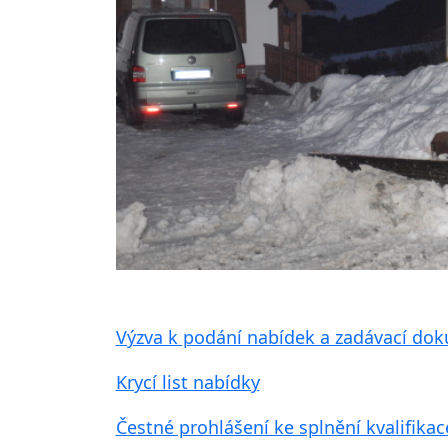
Výzva k podání nabídek a zadávací do
Krycí list nabídky
Čestné prohlášení ke splnění kvalifikac