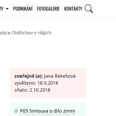
ITY
PODNIKÁNÍ
FOTOGALERIE
KONTAKTY
obce Oldřichov v Hájích
STI
zveřejnil (a):
Jana Bekešová
vyvěšeno: 18.9.2018
sňato: 2.10.2018
P03 Smlouva o dilo zimni