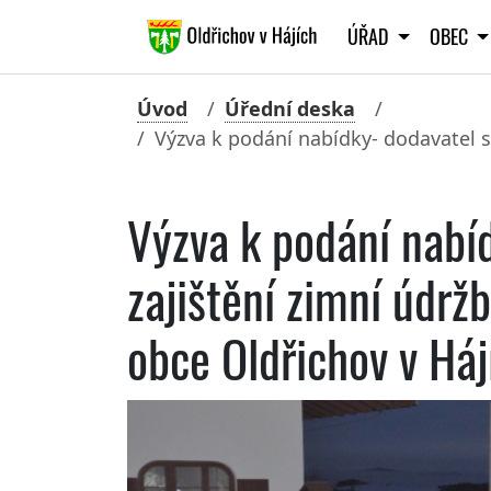
ÚŘAD
OBEC
Úvod
Úřední deska
Výzva k podání nabídky- dodavatel s
Výzva k podání nabí
zajištění zimní údrž
obce Oldřichov v Háj