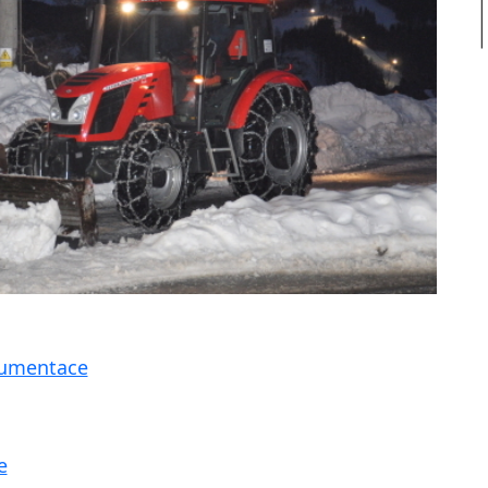
kumentace
e