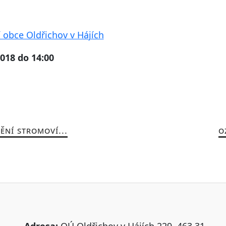
 obce Oldřichov v Hájích
2018 do 14:00
ĚNÍ STROMOVÍ...
O
Adresa:
OÚ Oldřichov v Hájích 229, 463 31