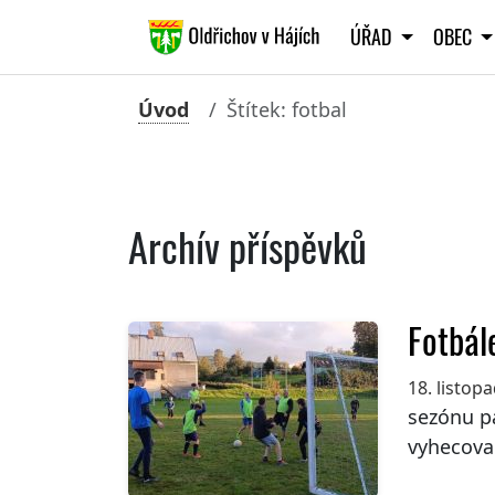
ÚŘAD
OBEC
Úvod
Štítek: fotbal
Archív příspěvků
Fotbál
18. listop
sezónu pá
vyhecova