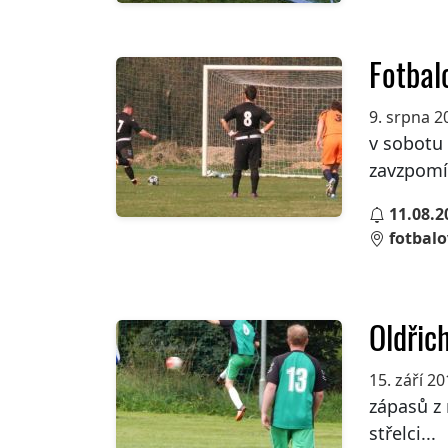
Fotbal
9. srpna 2
v sobotu 
zavzpomín
11.08.2
fotbalo
Oldřic
15. září 2
zápasů z 
střelci...