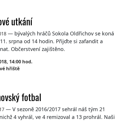
ové utkání
— bývalých hráčů Sokola Oldřichov se koná
018
11. srpna od 14 hodin. Přijďte si zafandit a
at. Občerstvení zajištěno.
018, 14:00 hod.
vé hřiště
hovský fotbal
— V sezoně 2016/2017 sehrál náš tým 21
017
nichž 4 vyhrál, ve 4 remizoval a 13 prohrál. Naši