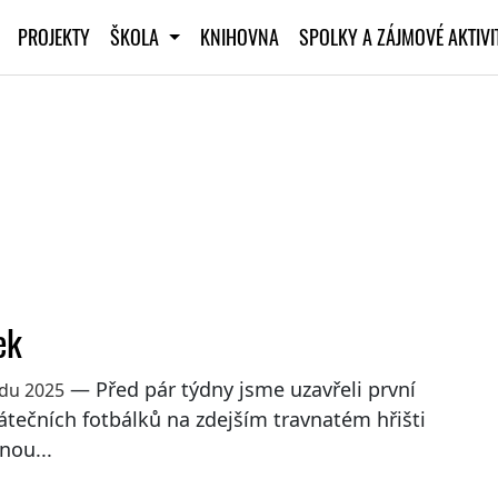
PROJEKTY
ŠKOLA
KNIHOVNA
SPOLKY A ZÁJMOVÉ AKTIV
ek
— Před pár týdny jsme uzavřeli první
adu 2025
tečních fotbálků na zdejším travnatém hřišti
nou...