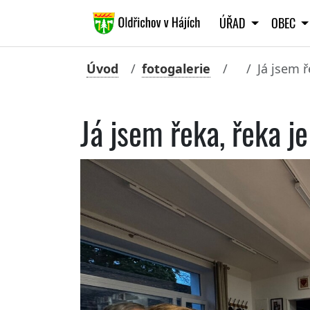
ÚŘAD
OBEC
Úvod
fotogalerie
Já jsem 
Já jsem řeka, řeka j