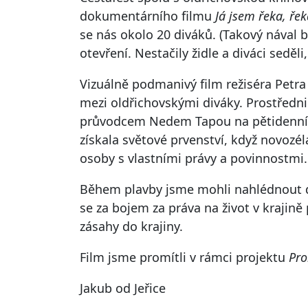
dokumentárního filmu
Já jsem řeka, ře
se nás okolo 20 diváků. (Takový nával 
otevření. Nestačily židle a diváci seděli,
Vizuálně podmanivý film režiséra Petra
mezi oldřichovskými diváky. Prostředni
průvodcem Nedem Tapou na pětidenní 
získala světové prvenství, když novozél
osoby s vlastními právy a povinnostmi.
Během plavby jsme mohli nahlédnout d
se za bojem za práva na život v krajin
zásahy do krajiny.
Film jsme promítli v rámci projektu
Pro
Jakub od Jeřice