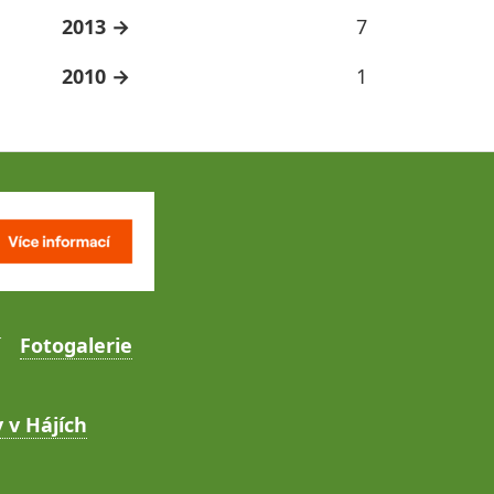
2013
7
2010
1
Fotogalerie
 v Hájích