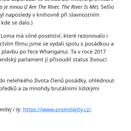
ka je mnou
(
I Am The River, The River Is Me
). Sešlo
byl naposledy v knihovně při slavnostním
 kde se dalo.)
 Loma má silné poselství, které rezonovalo i
ctvím filmu jsme se vydali spolu s posádkou a
plavbu po řece Whanganui. Ta v roce 2017
andský parlament jí přisoudil status živoucí
o nelehkého života členů posádky, ohlédnout
ě předků a za mnohdy brutálními lidskými
mítej i ty
.
https://www.promitejity.cz/
.