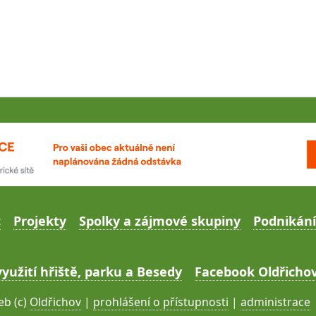
c
Projekty
Spolky a zájmové skupiny
Podnikání
yužití hřiště, parku a Besedy
Facebook Oldřichov
b (c)
Oldřichov
|
prohlášení o přístupnosti
|
administrace