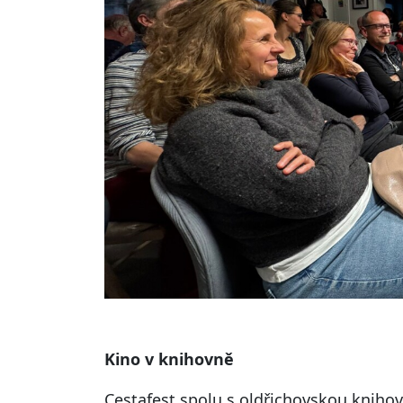
Kino v knihovně
Cestafest spolu s oldřichovskou kniho