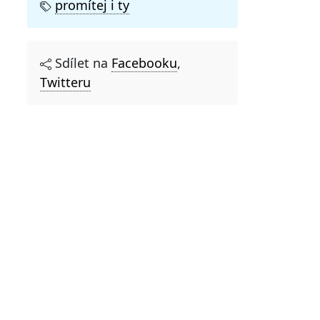
promítej i ty
Sdílet na
Facebooku
,
Twitteru