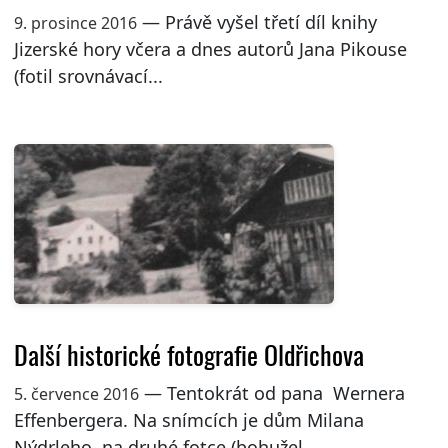
— Právě vyšel třetí díl knihy
9. prosince 2016
Jizerské hory včera a dnes autorů Jana Pikouse
(fotil srovnávací...
Další historické fotografie Oldřichova
— Tentokrát od pana Wernera
5. července 2016
Effenbergera. Na snímcích je dům Milana
Nýdrleho, na druhé fotce (bohužel...