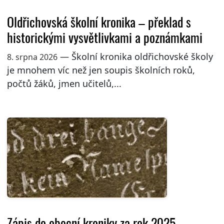
Oldřichovská školní kronika – překlad s
historickými vysvětlivkami a poznámkami
— Školní kronika oldřichovské školy
8. srpna 2026
je mnohem víc než jen soupis školních roků,
počtů žáků, jmen učitelů,...
Zápis do obecní kroniky za rok 2025