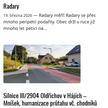
Radary
— Radary měří! Radary se přes
19. března 2026
mnoho peripetií podařily. Obec drží v ruce již
mnoho let petici na...
Silnice III/2904 Oldřichov v Hájích –
Mníšek, humanizace průtahu vč. chodníků