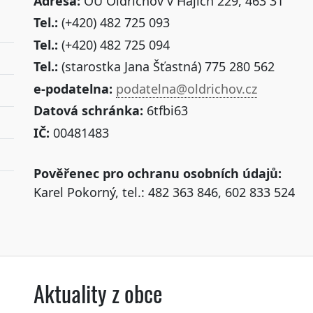
Adresa:
OÚ Oldřichov v Hájích 229, 463 31
Tel.:
(+420) 482 725 093
Tel.:
(+420) 482 725 094
Tel.:
(starostka Jana Šťastná) 775 280 562
e-podatelna:
podatelna@oldrichov.cz
Datová schránka:
6tfbi63
IČ:
00481483
Pověřenec pro ochranu osobních údajů:
Karel Pokorný, tel.: 482 363 846, 602 833 524
Aktuality z obce