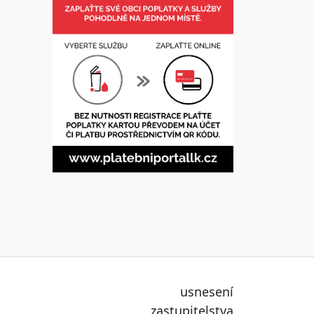
usnesení
zastupitelstva