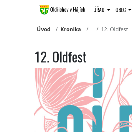
ÚŘAD
OBEC
Úvod
Kronika
12. Oldfest
12. Oldfest