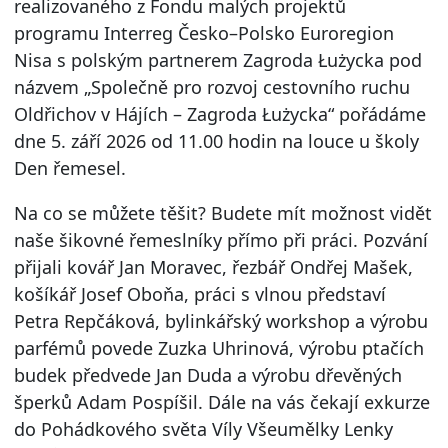
realizovaného z Fondu malých projektů
programu Interreg Česko–Polsko Euroregion
Nisa s polským partnerem Zagroda Łużycka pod
názvem „Společně pro rozvoj cestovního ruchu
Oldřichov v Hájích – Zagroda Łużycka“ pořádáme
dne 5. září 2026 od 11.00 hodin na louce u školy
Den řemesel.
Na co se můžete těšit? Budete mít možnost vidět
naše šikovné řemeslníky přímo při práci. Pozvání
přijali kovář Jan Moravec, řezbář Ondřej Mašek,
košíkář Josef Oboňa, práci s vlnou představí
Petra Repčáková, bylinkářský workshop a výrobu
parfémů povede Zuzka Uhrinová, výrobu ptačích
budek předvede Jan Duda a výrobu dřevěných
šperků Adam Pospíšil. Dále na vás čekají exkurze
do Pohádkového světa Víly Všeumělky Lenky