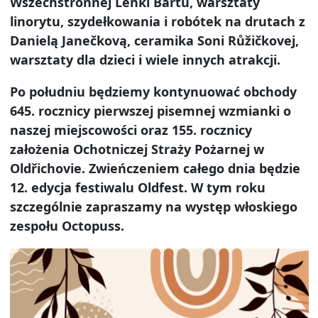
Wszechstronnej Lenki Bártů, warsztaty
linorytu, szydełkowania i robótek na drutach z
Danielą Janečkovą, ceramika Soni Růžičkovej,
warsztaty dla dzieci i wiele innych atrakcji.
Po południu będziemy kontynuować obchody
645. rocznicy pierwszej pisemnej wzmianki o
naszej miejscowości oraz 155. rocznicy
założenia Ochotniczej Straży Pożarnej w
Oldřichovie. Zwieńczeniem całego dnia będzie
12. edycja festiwalu Oldfest. W tym roku
szczególnie zapraszamy na występ włoskiego
zespołu Octopuss.