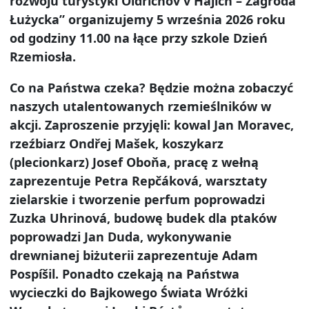
rozwoju turystyki Oldřichov v Hájích – Zagroda
Łużycka” organizujemy 5 września 2026 roku
od godziny 11.00 na łące przy szkole Dzień
Rzemiosła.
Co na Państwa czeka? Będzie można zobaczyć
naszych utalentowanych rzemieślników w
akcji. Zaproszenie przyjęli: kowal Jan Moravec,
rzeźbiarz Ondřej Mašek, koszykarz
(plecionkarz) Josef Oboňa, pracę z wełną
zaprezentuje Petra Repčáková, warsztaty
zielarskie i tworzenie perfum poprowadzi
Zuzka Uhrinová, budowę budek dla ptaków
poprowadzi Jan Duda, wykonywanie
drewnianej biżuterii zaprezentuje Adam
Pospíšil. Ponadto czekają na Państwa
wycieczki do Bajkowego Świata Wróżki