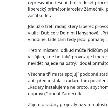
represivního řešení. I těch deset procent
liberecký primátor Jaroslav Zámečník, 
začátku léta.
Jde už o třetí radar, který Liberec prov
v ulici Dubice v Dolním Hanychově. „Pr
v hodině. Lidé tam tedy jezdí pomaleji,
Třetím místem, odkud může řidičům přij
v Hájích, kde ho také provozuje Liberec
nevidět najede na ostrý,“ dodal primáto
Všechna tři místa spojují podobné stati
aut, před instalací radaru tam povolen
„Radary instalujeme ne proto, abychom 
dopravu,“ dodal Zámečník.
Zájem o radary projevily už v minulosti