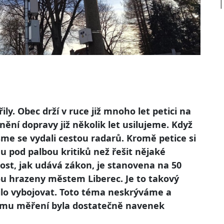
ly. Obec drží v ruce již mnoho let petici na
nění dopravy již několik let usilujeme. Když
me se vydali cestou radarů. Kromě petice si
du pod palbou kritiků než řešit nějaké
lost, jak udává zákon, je stanovena na 50
ou hrazeny městem Liberec. Je to takový
ilo vybojovat. Toto téma neskrýváme a
rému měření byla dostatečně navenek