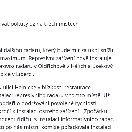
távat pokuty už na třech místech
 dalšího radaru, který bude mít za úkol snížit
é maximum. Represivní zařízení nově instaluje
 provoz radaru v Oldřichově v Hájích a úsekový
bice v Liberci.
v ulici Hejnické v blízkosti restaurace
alaci represivního radaru v tomto místě. Už
podařilo dodržování povolené rychlosti
ročí k instalaci ostrého zařízení. „Zpočátku
ocent řidičů, s instalací informativního radaru
esto po nás místní komise požadovala instalaci