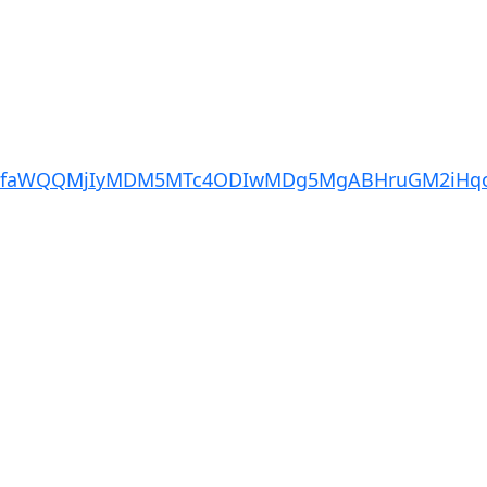
cHBfaWQQMjIyMDM5MTc4ODIwMDg5MgABHruGM2iHqo