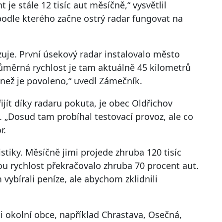
 je stále 12 tisíc aut měsíčně,“ vysvětlil
podle kterého začne ostrý radar fungovat na
ozuje. První úsekový radar instalovalo město
ůměrná rychlost je tam aktuálně 45 kilometrů
 než je povoleno,“ uvedl Zámečník.
ít díky radaru pokuta, je obec Oldřichov
. „Dosud tam probíhal testovací provoz, ale co
r.
stiky. Měsíčně jimi projede zhruba 120 tisíc
ou rychlost překračovalo zhruba 70 procent aut.
vybírali peníze, ale abychom zklidnili
 i okolní obce, například Chrastava, Osečná,