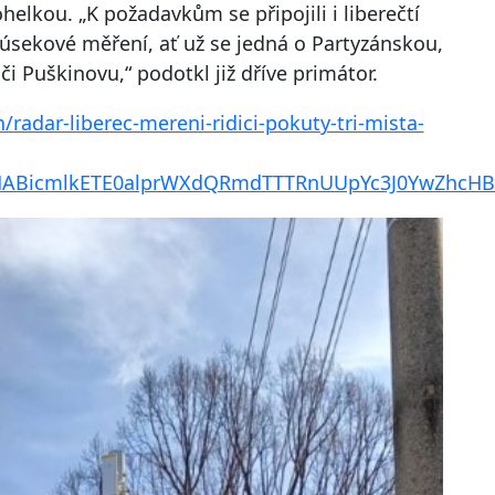
lkou. „K požadavkům se připojili i liberečtí
sekové měření, ať už se jedná o Partyzánskou,
i Puškinovu,“ podotkl již dříve primátor.
n/radar-liberec-mereni-ridici-pokuty-tri-mista-
IxMABicmlkETE0alprWXdQRmdTTTRnUUpYc3J0YwZh