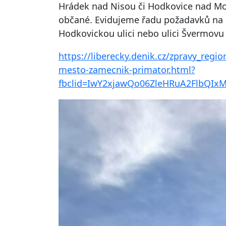
Hrádek nad Nisou či Hodkovice nad Mohe
občané. Evidujeme řadu požadavků na ú
Hodkovickou ulici nebo ulici Švermovu č
https://liberecky.denik.cz/zpravy_regio
mesto-zamecnik-primator.html?
fbclid=IwY2xjawQo06ZleHRuA2FlbQ