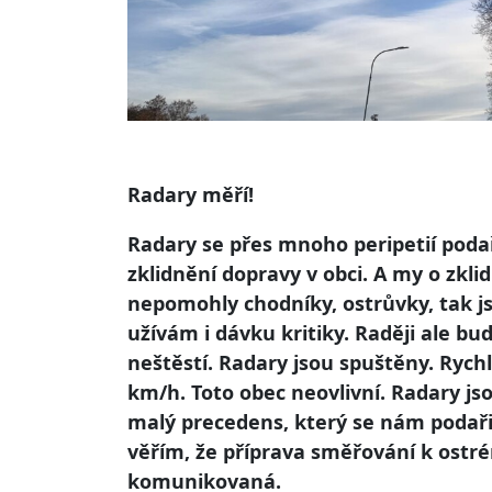
Radary měří!
Radary se přes mnoho peripetií podaři
zklidnění dopravy v obci. A my o zklid
nepomohly chodníky, ostrůvky, tak js
užívám i dávku kritiky. Raději ale bu
neštěstí. Radary jsou spuštěny. Rych
km/h. Toto obec neovlivní. Radary js
malý precedens, který se nám podař
věřím, že příprava směřování k ost
komunikovaná.