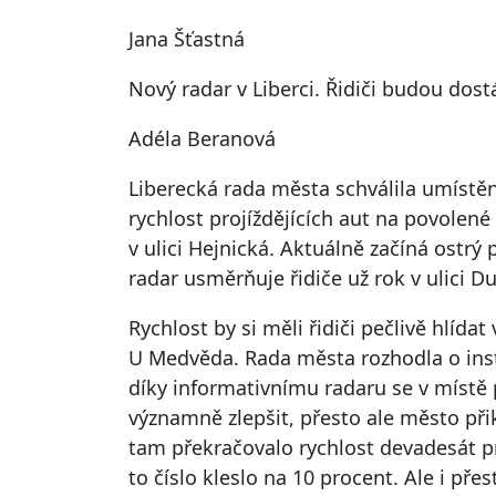
Jana Šťastná
Nový radar v Liberci. Řidiči budou dos
Adéla Beranová
Liberecká rada města schválila umístění
rychlost projíždějících aut na povolen
v ulici Hejnická. Aktuálně začíná ostrý
radar usměrňuje řidiče už rok v ulici Du
Rychlost by si měli řidiči pečlivě hlídat 
U Medvěda. Rada města rozhodla o inst
díky informativnímu radaru se v místě 
významně zlepšit, přesto ale město přik
tam překračovalo rychlost devadesát pr
to číslo kleslo na 10 procent. Ale i př