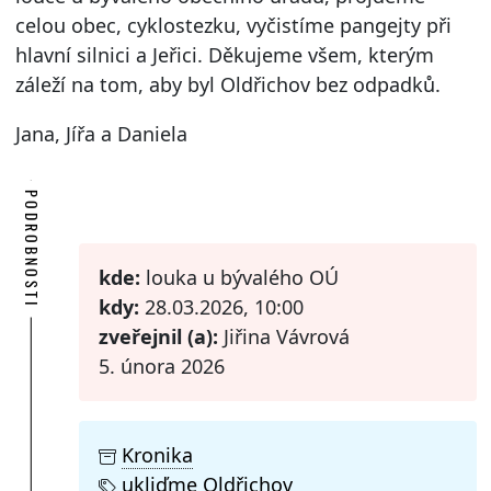
celou obec, cyklostezku, vyčistíme pangejty při
hlavní silnici a Jeřici. Děkujeme všem, kterým
záleží na tom, aby byl Oldřichov bez odpadků.
Jana, Jířa a Daniela
PODROBNOSTI
kde:
louka u bývalého OÚ
kdy:
28.03.2026, 10:00
zveřejnil (a):
Jiřina Vávrová
5. února 2026
Kronika
ukliďme Oldřichov