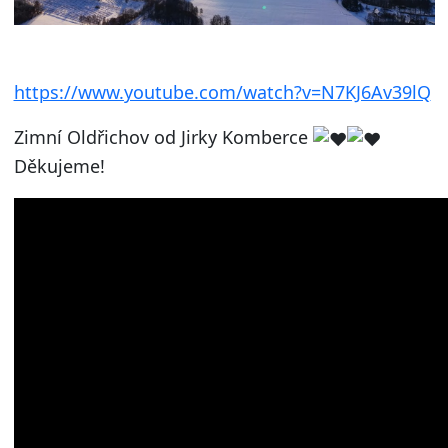
https://www.youtube.com/watch?v=N7KJ6Av39lQ
Zimní Oldřichov od Jirky Komberce
Děkujeme!