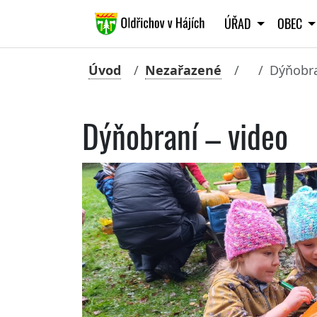
ÚŘAD
OBEC
Úvod
Nezařazené
Dýňobra
Dýňobraní – video