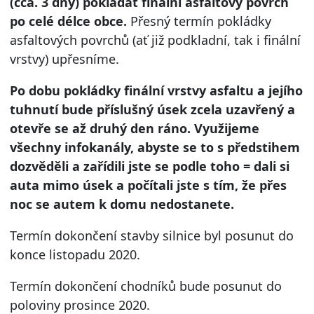
(cca. 3 dny) pokládat finální asfaltový povrch
po celé délce obce.
Přesný termín pokládky
asfaltových povrchů (ať již podkladní, tak i finální
vrstvy) upřesníme.
Po dobu pokládky finální vrstvy asfaltu a jejího
tuhnutí bude příslušný úsek zcela uzavřený a
otevře se až druhý den ráno. Využijeme
všechny infokanály, abyste se to s předstihem
dozvěděli a zařídili jste se podle toho = dali si
auta mimo úsek a počítali jste s tím, že přes
noc se autem k domu nedostanete.
Termín dokončení stavby silnice byl posunut do
konce listopadu 2020.
Termín dokončení chodníků bude posunut do
poloviny prosince 2020.