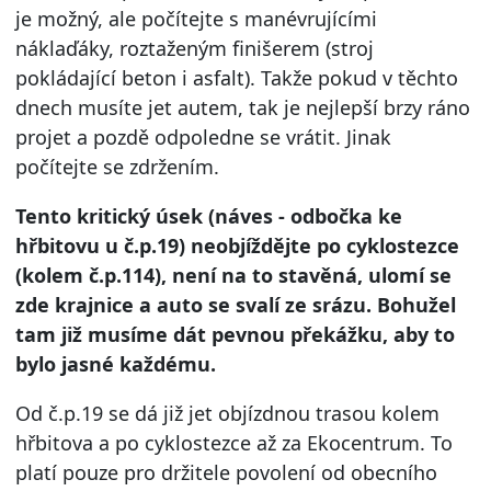
je možný, ale počítejte s manévrujícími
náklaďáky, roztaženým finišerem (stroj
pokládající beton i asfalt). Takže pokud v těchto
dnech musíte jet autem, tak je nejlepší brzy ráno
projet a pozdě odpoledne se vrátit. Jinak
počítejte se zdržením.
Tento kritický úsek (náves - odbočka ke
hřbitovu u č.p.19) neobjíždějte po cyklostezce
(kolem č.p.114), není na to stavěná, ulomí se
zde krajnice a auto se svalí ze srázu.
Bohužel
tam již musíme dát pevnou překážku, aby to
bylo jasné každému.
Od č.p.19 se dá již jet objízdnou trasou kolem
hřbitova a po cyklostezce až za Ekocentrum. To
platí pouze pro držitele povolení od obecního