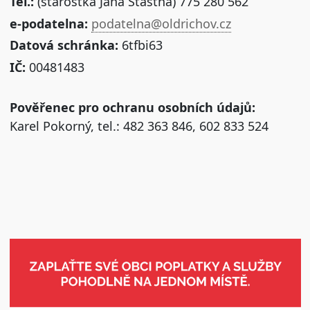
Tel.:
(starostka Jana Šťastná) 775 280 562
e-podatelna:
podatelna@oldrichov.cz
Datová schránka:
6tfbi63
IČ:
00481483
Pověřenec pro ochranu osobních údajů:
Karel Pokorný, tel.: 482 363 846, 602 833 524