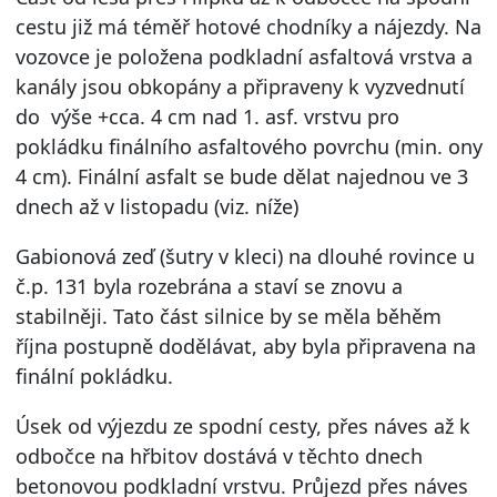
cestu již má téměř hotové chodníky a nájezdy. Na
vozovce je položena podkladní asfaltová vrstva a
kanály jsou obkopány a připraveny k vyzvednutí
do výše +cca. 4 cm nad 1. asf. vrstvu pro
pokládku finálního asfaltového povrchu (min. ony
4 cm). Finální asfalt se bude dělat najednou ve 3
dnech až v listopadu (viz. níže)
Gabionová zeď (šutry v kleci) na dlouhé rovince u
č.p. 131 byla rozebrána a staví se znovu a
stabilněji. Tato část silnice by se měla běhěm
října postupně dodělávat, aby byla připravena na
finální pokládku.
Úsek od výjezdu ze spodní cesty, přes náves až k
odbočce na hřbitov dostává v těchto dnech
betonovou podkladní vrstvu. Průjezd přes náves