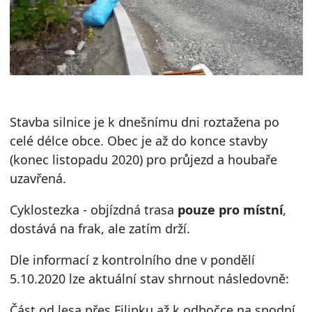
Stavba silnice je k dnešnímu dni roztažena po
celé délce obce. Obec je až do konce stavby
(konec listopadu 2020) pro průjezd a houbaře
uzavřená.
Cyklostezka - objízdná trasa
pouze pro místní
,
dostává na frak, ale zatím drží.
Dle informací z kontrolního dne v pondělí
5.10.2020 lze aktuální stav shrnout následovně:
Část od lesa přes Filipku až k odbočce na spodní