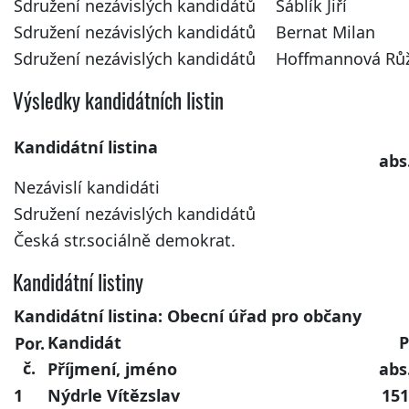
Sdružení nezávislých kandidátů
Sáblík Jiří
Sdružení nezávislých kandidátů
Bernat Milan
Sdružení nezávislých kandidátů
Hoffmannová Rů
Výsledky kandidátních listin
Kandidátní listina
abs
Nezávislí kandidáti
Sdružení nezávislých kandidátů
Česká str.sociálně demokrat.
Kandidátní listiny
Kandidátní listina: Obecní úřad pro občany
Kandidát
P
Por.
č.
Příjmení, jméno
abs
1
Nýdrle Vítězslav
151