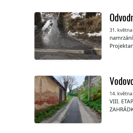
Odvodn
31. května
namrzání
Projektan
Vodovo
14. května
VIII. ET
ZAHRÁDKÁ