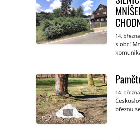
MNÍŠE
CHODNÍ
14. březn
s obcí Mn
komunika
Pamětn
14. březn
Českoslov
březnu se