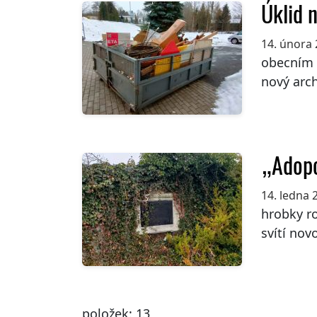
Úklid 
14. února
obecním ú
nový archi
„Adop
14. ledna 
hrobky ro
svítí novo
položek: 13