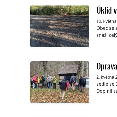
Úklid 
10. května
Obec se 
snaží celý
Oprava
2. května 
sedle se 
Doplnil ta