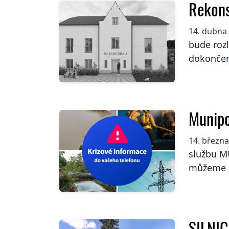
Rekons
14. dubna
bude roz
dokončen
Munipo
14. březn
službu M
můžeme p
SILNIC