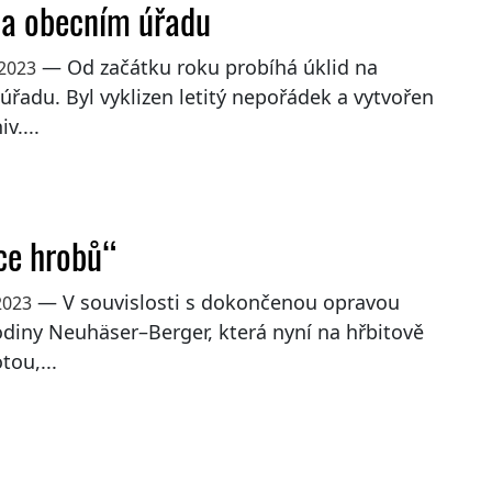
na obecním úřadu
— Od začátku roku probíhá úklid na
 2023
řadu. Byl vyklizen letitý nepořádek a vytvořen
v....
ce hrobů“
— V souvislosti s dokončenou opravou
2023
diny Neuhäser–Berger, která nyní na hřbitově
tou,...