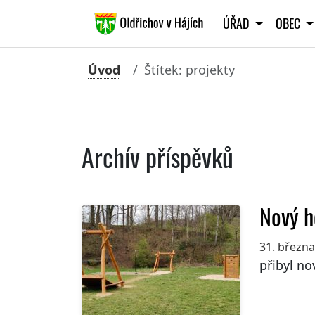
ÚŘAD
OBEC
Úvod
Štítek: projekty
Archív příspěvků
Nový h
31. březn
přibyl no