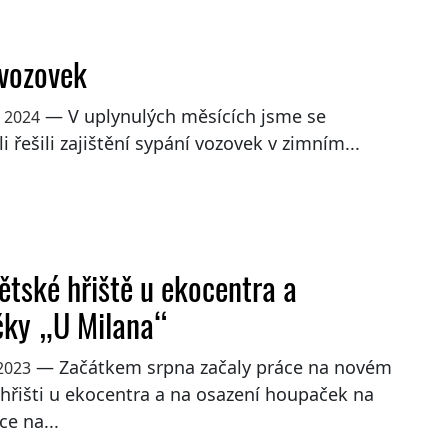
vozovek
— V uplynulých měsících jsme se
a 2024
li řešili zajištění sypání vozovek v zimním...
ětské hřiště u ekocentra a
ky „U Milana“
— Začátkem srpna začaly práce na novém
2023
hřišti u ekocentra a na osazení houpaček na
ce na...