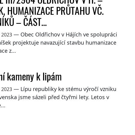
K, HUMANIZACE PRŮTAHU VČ.
KŮ – ČÁST...
— Obec Oldřichov v Hájích ve spolupráci
a 2023
íšek projektuje navazující stavbu humanizace
ce z...
í kameny k lipám
— Lípu republiky ke stému výročí vzniku
a 2023
enska jsme sázeli před čtyřmi lety. Letos v
...