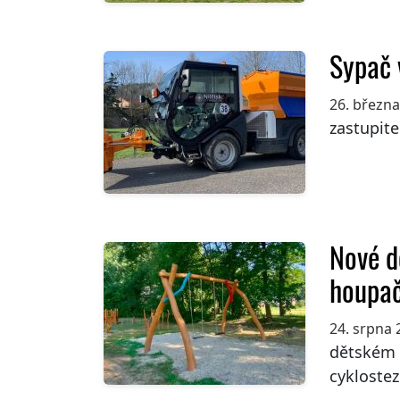
Sypač 
26. březn
zastupite
Nové d
houpač
24. srpna 
dětském 
cyklostez