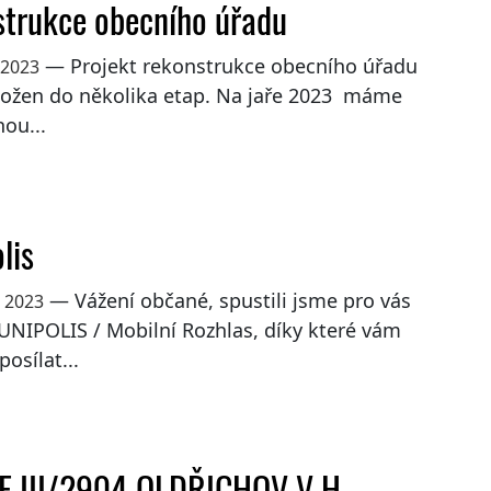
trukce obecního úřadu
— Projekt rekonstrukce obecního úřadu
 2023
ložen do několika etap. Na jaře 2023 máme
ou...
lis
— Vážení občané, spustili jsme pro vás
a 2023
UNIPOLIS / Mobilní Rozhlas, díky které vám
osílat...
E III/2904 OLDŘICHOV V H. –