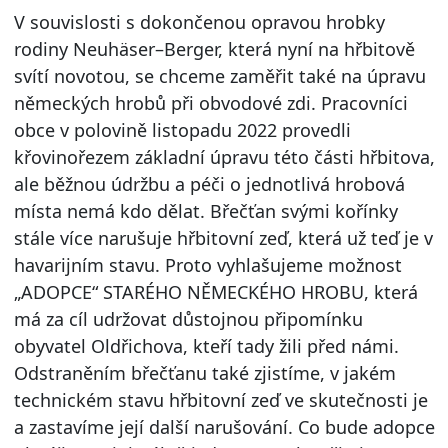
V souvislosti s dokončenou opravou hrobky
rodiny Neuhäser–Berger, která nyní na hřbitově
svítí novotou, se chceme zaměřit také na úpravu
německých hrobů při obvodové zdi. Pracovníci
obce v polovině listopadu 2022 provedli
křovinořezem základní úpravu této části hřbitova,
ale běžnou údržbu a péči o jednotlivá hrobová
místa nemá kdo dělat. Břečťan svými kořínky
stále více narušuje hřbitovní zeď, která už teď je v
havarijním stavu. Proto vyhlašujeme možnost
„ADOPCE“ STARÉHO NĚMECKÉHO HROBU, která
má za cíl udržovat důstojnou připomínku
obyvatel Oldřichova, kteří tady žili před námi.
Odstraněním břečťanu také zjistíme, v jakém
technickém stavu hřbitovní zeď ve skutečnosti je
a zastavíme její další narušování. Co bude adopce