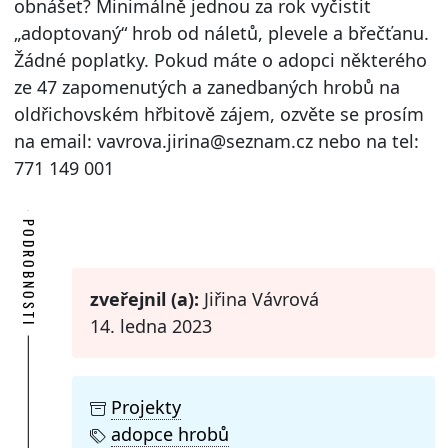
obnášet? Minimálně jednou za rok vyčistit
„adoptovaný“ hrob od náletů, plevele a břečťanu.
Žádné poplatky. Pokud máte o adopci některého
ze 47 zapomenutých a zanedbaných hrobů na
oldřichovském hřbitově zájem, ozvěte se prosím
na email: vavrova.jirina@seznam.cz nebo na tel:
771 149 001
PODROBNOSTI
zveřejnil (a):
Jiřina Vávrová
14. ledna 2023
Projekty
adopce hrobů