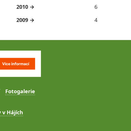
2010
6
2009
4
Fotogalerie
 v Hájích