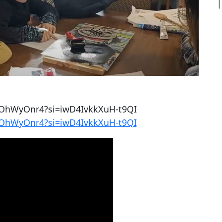
OhWyOnr4?si=iwD4IvkkXuH-t9QI
OhWyOnr4?si=iwD4IvkkXuH-t9QI