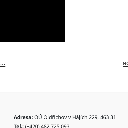
..
N
Adresa:
OÚ Oldřichov v Hájích 229, 463 31
Tel.:
(+420) 482 725 093