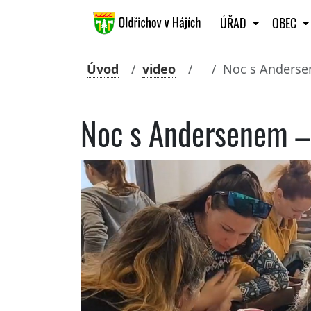
ÚŘAD
OBEC
Úvod
video
Noc s Anderse
Noc s Andersenem –