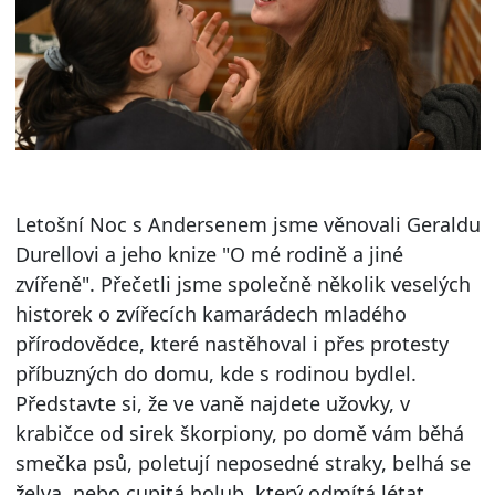
Letošní Noc s Andersenem jsme věnovali Geraldu
Durellovi a jeho knize "O mé rodině a jiné
zvířeně". Přečetli jsme společně několik veselých
historek o zvířecích kamarádech mladého
přírodovědce, které nastěhoval i přes protesty
příbuzných do domu, kde s rodinou bydlel.
Představte si, že ve vaně najdete užovky, v
krabičce od sirek škorpiony, po domě vám běhá
smečka psů, poletují neposedné straky, belhá se
želva, nebo cupitá holub, který odmítá létat.