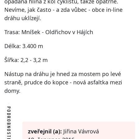
opadaná hlína z kol cyklistů, takže opatrně.
Nevíme, jak často - a zda vůbec - obce in-line
dráhu uklízejí.
Trasa: Mníšek - Oldřichov v Hájích
Délka: 3.400 m
Šířka: 2,2 - 3,2 m
Nástup na dráhu je hned za mostem po levé
straně, prudce do kopce - nová asfaltka mezi
domy.
PODROBNOSTI
zveřejnil (a):
Jiřina Vávrová