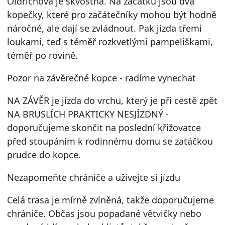
Oldřichova je skvostná. Na začátku jsou dva
kopečky, které pro začátečníky mohou být hodně
náročné, ale dají se zvládnout. Pak jízda třemi
loukami, teď s téměř rozkvetlými pampeliškami,
téměř po rovině.
Pozor na závěrečné kopce - radíme vynechat
NA ZÁVĚR je jízda do vrchu, který je při cestě zpět
NA BRUSLÍCH PRAKTICKY NESJÍZDNÝ -
doporučujeme skončit na poslední křižovatce
před stoupáním k rodinnému domu se zatáčkou
prudce do kopce.
Nezapomeňte chrániče a užívejte si jízdu
Celá trasa je mírně zvlněná, takže doporučujeme
chrániče. Občas jsou popadané větvičky nebo