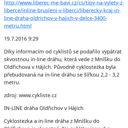
http://www.liberec-me-bavi.cz/cs/tipy-na-vylety-z-
liberce/inline-brusleni-v-liberci/liberecky-kraj-in-
line-draha-oldrichov-v-hajich-v-delce-3400-
metru.html
19.7.2016 9:29
Díky informacím od cyklistů se podařilo vypátrat
skvostnou in-line dráhu, která vede z Mníšku do
Oldřichova v Hájích. Původně cyklostezka byla
přebudovaná na in-line dráhu se šířkou 2,2 - 3,2
metru.
zdroj: www.cykliste.cz
IN-LINE dráha Oldřichov v Hájích
Cyklostezka a in-line dráha z Mníšku do