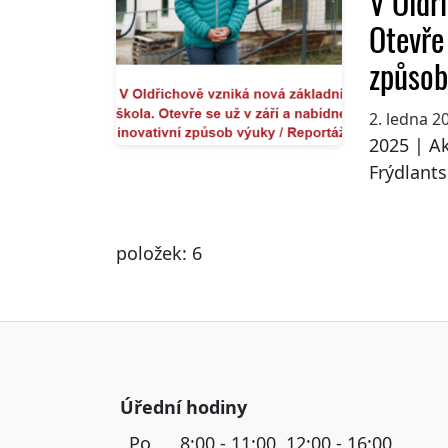
V Oldř
Otevře 
způsob 
2. ledna 2
2025 | Ak
Frýdlants
položek: 6
Úřední hodiny
Po
8:00 - 11:00, 12:00 - 16:00