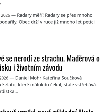
y
— Radary měří! Radary se přes mnoho
a 2026
 podařily. Obec drží v ruce již mnoho let petici
vé se nerodí ze strachu. Maděrová o
risku i životním závodu
— Daniel Mohr Kateřina Součková
 2026
é zlato, které málokdo čekal, stále vstřebává.
distka...