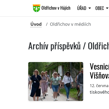
ÚŘAD
OBEC
Úvod
Oldřichov v médiích
Archív příspěvků / Oldři
Vesnic
Višňov
12. června
tiskového