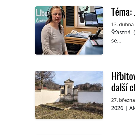
Téma: J
13. dubna
Šťastná. 
se...
Hřbito
další 
27. březn
2026 | Ak