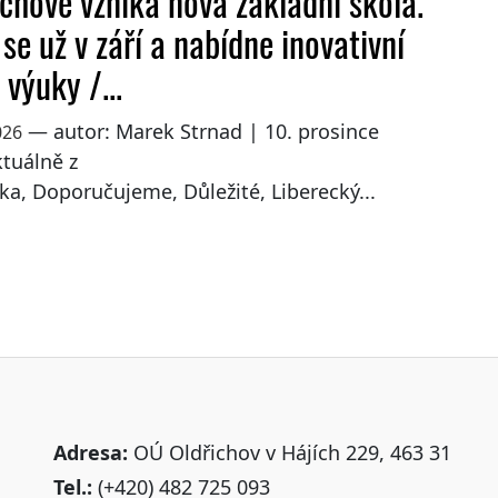
ichově vzniká nová základní škola.
se už v září a nabídne inovativní
výuky /...
— autor: Marek Strnad | 10. prosince
026
tuálně z
ka, Doporučujeme, Důležité, Liberecký...
Adresa:
OÚ Oldřichov v Hájích 229, 463 31
Tel.:
(+420) 482 725 093