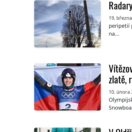
Radar
19. březn
peripetií
na...
Vítězo
zlatě, 
10. února
Olympijsk
Snowboar