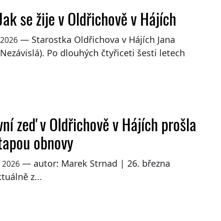
ak se žije v Oldřichově v Hájích
— Starostka Oldřichova v Hájích Jana
 2026
(Nezávislá). Po dlouhých čtyřiceti šesti letech
vní zeď v Oldřichově v Hájích prošla
etapou obnovy
— autor: Marek Strnad | 26. března
a 2026
tuálně z...