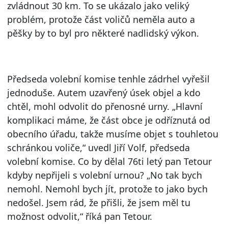
zvládnout 30 km. To se ukázalo jako veliký
problém, protože část voličů neměla auto a
pěšky by to byl pro některé nadlidský výkon.
Předseda volební komise tenhle zádrhel vyřešil
jednoduše. Autem uzavřený úsek objel a kdo
chtěl, mohl odvolit do přenosné urny. „Hlavní
komplikaci máme, že část obce je odříznutá od
obecního úřadu, takže musíme objet s touhletou
schránkou voliče,“ uvedl Jiří Volf, předseda
volební komise. Co by dělal 76ti letý pan Tetour
kdyby nepřijeli s volební urnou? „No tak bych
nemohl. Nemohl bych jít, protože to jako bych
nedošel. Jsem rád, že přišli, že jsem měl tu
možnost odvolit,“ říká pan Tetour.