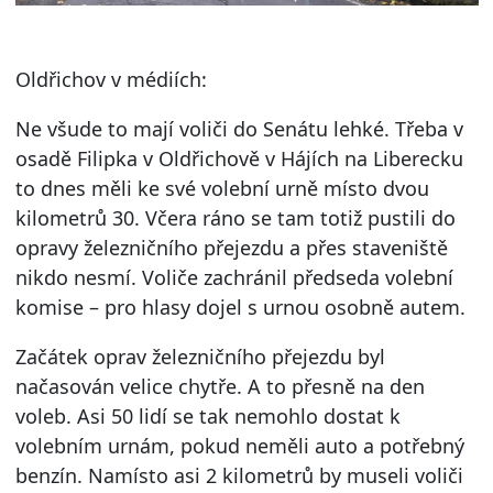
Oldřichov v médiích:
Ne všude to mají voliči do Senátu lehké. Třeba v
osadě Filipka v Oldřichově v Hájích na Liberecku
to dnes měli ke své volební urně místo dvou
kilometrů 30. Včera ráno se tam totiž pustili do
opravy železničního přejezdu a přes staveniště
nikdo nesmí. Voliče zachránil předseda volební
komise – pro hlasy dojel s urnou osobně autem.
Začátek oprav železničního přejezdu byl
načasován velice chytře. A to přesně na den
voleb. Asi 50 lidí se tak nemohlo dostat k
volebním urnám, pokud neměli auto a potřebný
benzín. Namísto asi 2 kilometrů by museli voliči