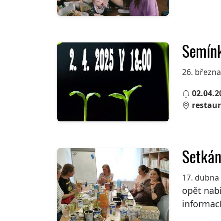
Semín
26. březn
02.04.2
restaur
Setkán
17. dubna
opět nab
informací.