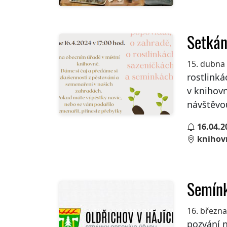
Setkán
15. dubna
rostlinká
v knihovn
návštěvou
16.04.2
knihov
Semín
16. březn
pozvání n