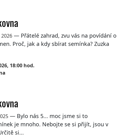
kovna
— Přátelé zahrad, zvu vás na povídání o
a 2026
en. Proč, jak a kdy sbírat semínka? Zuzka
026, 18:00 hod.
na
kovna
— Bylo nás 5... moc jsme si to
2025
emínek je mnoho. Nebojte se si přijít, jsou v
čitě si...