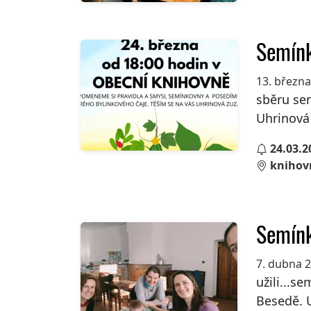
Semín
13. březn
sběru sem
Uhrinová
24.03.2
knihov
Semín
7. dubna 
užili...s
Besedě. Ur