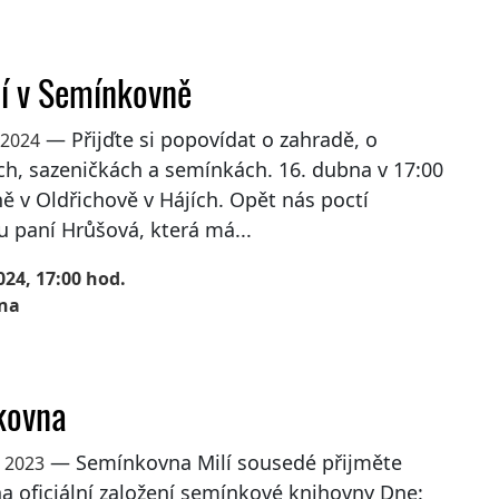
í v Semínkovně
— Přijďte si popovídat o zahradě, o
 2024
ch, sazeničkách a semínkách. 16. dubna v 17:00
ě v Oldřichově v Hájích. Opět nás poctí
 paní Hrůšová, která má...
024, 17:00 hod.
na
kovna
— Semínkovna Milí sousedé přijměte
a 2023
a oficiální založení semínkové knihovny Dne: