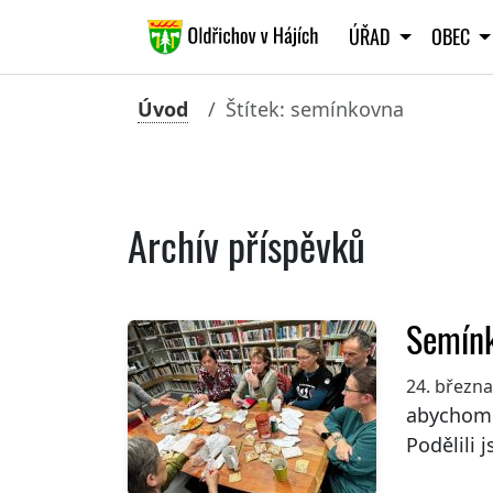
ÚŘAD
OBEC
Úvod
Štítek: semínkovna
Archív příspěvků
Semín
24. březn
abychom s
Podělili j