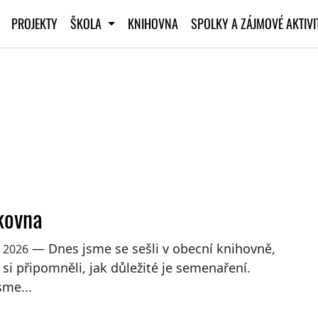
PROJEKTY
ŠKOLA
KNIHOVNA
SPOLKY A ZÁJMOVÉ AKTIV
kovna
— Dnes jsme se sešli v obecní knihovně,
a 2026
i připomněli, jak důležité je semenaření.
sme...