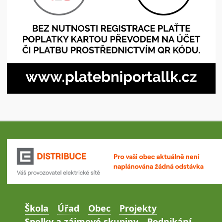
Škola
Úřad
Obec
Projekty
Spolky a zájmové skupiny
Podnikání