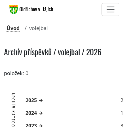
Úvod
volejbal
Archív příspěvků / volejbal / 2026
položek: 0
ARCHÍV KATEGORIE
2025
2
2024
1
2023
3