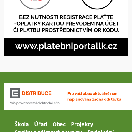
Škola
Úřad
Obec
Projekty
Spolky a zájmové skupiny
Podnikání