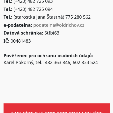
Tel.:
(+420) 482 725 093
Tel.:
(+420) 482 725 094
Tel.:
(starostka Jana Šťastná) 775 280 562
e-podatelna:
podatelna@oldrichov.cz
Datová schránka:
6tfbi63
IČ:
00481483
Pověřenec pro ochranu osobních údajů:
Karel Pokorný, tel.: 482 363 846, 602 833 524