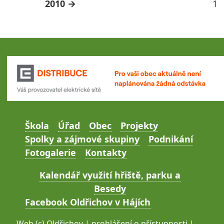
2010
1
Škola
Úřad
Obec
Projekty
Spolky a zájmové skupiny
Podnikání
Fotogalerie
Kontakty
Kalendář využití hřiště, parku a
Besedy
Facebook Oldřichov v Hájích
Web (c)
Oldřichov
|
prohlášení o přístupnosti
|