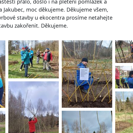
štěstí přálo, došlo i na pletení pomlázek a
ďa Jakubec, moc děkujeme. Děkujeme všem,
 u vrbové stavby u ekocentra prosíme netahejte
stavbu zakořenit. Děkujeme.