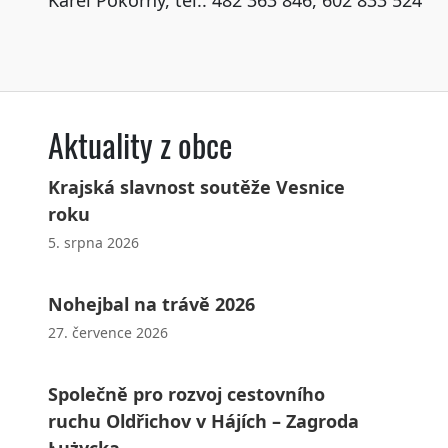
Karel Pokorný, tel.: 482 363 846, 602 833 524
Aktuality z obce
Krajská slavnost soutěže Vesnice
roku
5. srpna 2026
Nohejbal na trávě 2026
27. července 2026
Společně pro rozvoj cestovního
ruchu Oldřichov v Hájích – Zagroda
Łużycka