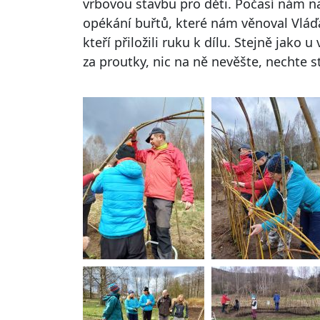
vrbovou stavbu pro děti. Počasí nám na
opékání buřtů, které nám věnoval Vlá
kteří přiložili ruku k dílu. Stejně jako
za proutky, nic na ně nevěšte, nechte 