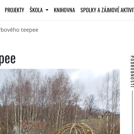
PROJEKTY
ŠKOLA
KNIHOVNA
SPOLKY A ZÁJMOVÉ AKTIV
rbového teepee
pee
PODROBNO