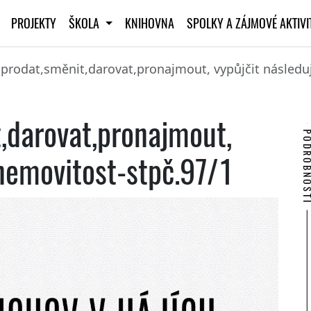
PROJEKTY
ŠKOLA
KNIHOVNA
SPOLKY A ZÁJMOVÉ AKTIV
prodat,směnit,darovat,pronajmout, vypůjčit následuj
,darovat,pronajmout,
PODROBNO
 nemovitost-stpč.97/1