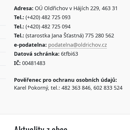
Adresa:
OÚ Oldřichov v Hájích 229, 463 31
Tel.:
(+420) 482 725 093
Tel.:
(+420) 482 725 094
Tel.:
(starostka Jana Šťastná) 775 280 562
e-podatelna:
podatelna@oldrichov.cz
Datová schránka:
6tfbi63
IČ:
00481483
Pověřenec pro ochranu osobních údajů:
Karel Pokorný, tel.: 482 363 846, 602 833 524
Aktuality z obce