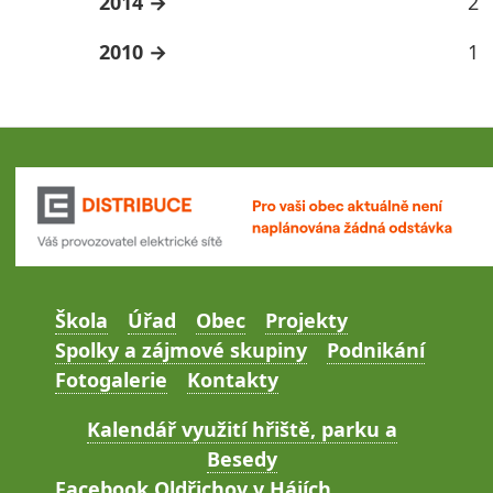
2014
2
2010
1
Škola
Úřad
Obec
Projekty
Spolky a zájmové skupiny
Podnikání
Fotogalerie
Kontakty
Kalendář využití hřiště, parku a
Besedy
Facebook Oldřichov v Hájích