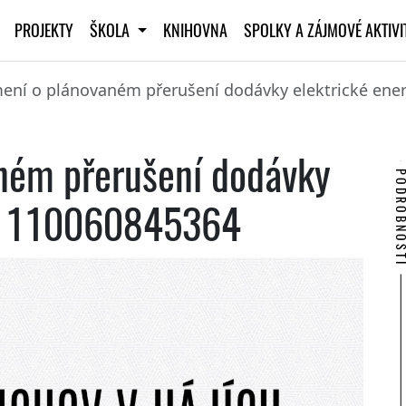
PROJEKTY
ŠKOLA
KNIHOVNA
SPOLKY A ZÁJMOVÉ AKTIV
ní o plánovaném přerušení dodávky elektrické ener
ném přerušení dodávky
PODROBNO
 č. 110060845364