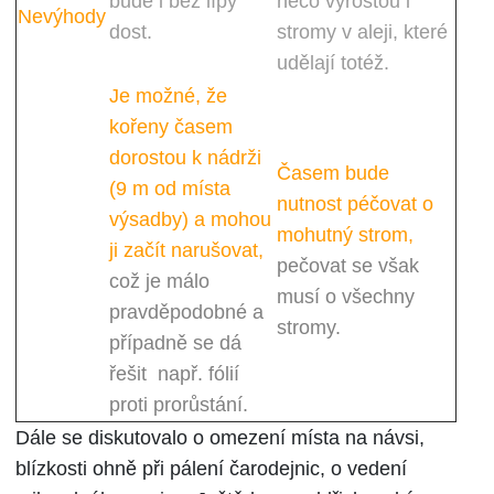
bude i bez lípy
něco vyrostou i
Nevýhody
dost.
stromy v aleji, které
udělají totéž.
Je možné, že
kořeny časem
dorostou k nádrži
Časem bude
(9 m od místa
nutnost péčovat o
výsadby) a mohou
mohutný strom,
ji začít narušovat,
pečovat se však
což je málo
musí o všechny
pravděpodobné a
stromy.
případně se dá
řešit např. fólií
proti prorůstání.
Dále se diskutovalo o omezení místa na návsi,
blízkosti ohně při pálení čarodejnic, o vedení