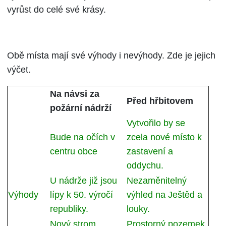
vyrůst do celé své krásy.
Obě místa mají své výhody i nevýhody. Zde je jejich
výčet.
Na návsi za
Před hřbitovem
požární nádrží
Vytvořilo by se
Bude na očích v
zcela nové místo k
centru obce
zastavení a
oddychu.
U nádrže již jsou
Nezaměnitelný
Výhody
lípy k 50. výročí
výhled na Ještěd a
republiky.
louky.
Nový strom
Prostorný pozemek,