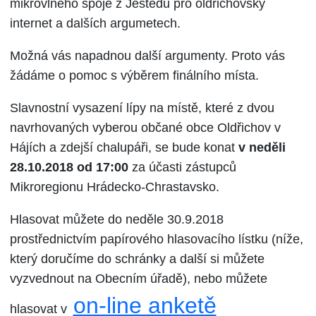
mikrovlného spoje z Ještědu pro oldřichovský
internet a dalších argumetech.
Možná vás napadnou další argumenty. Proto vás
žádáme o pomoc s výběrem finálního místa.
Slavnostní vysazení lípy na místě, které z dvou
navrhovaných vyberou občané obce Oldřichov v
Hájích a zdejší chalupáři, se bude konat
v neděli
28.10.2018 od 17:00
za účasti zástupců
Mikroregionu Hrádecko-Chrastavsko.
Hlasovat můžete do neděle 30.9.2018
prostřednictvím papírového hlasovacího lístku (níže,
který doručíme do schránky a další si můžete
vyzvednout na Obecním úřadě), nebo můžete
on-line anketě
hlasovat v