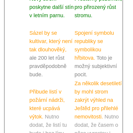
poskytne další stín
pro přirozený růst
v letním parnu.
stromu.
Sázel by se
Spojení symbolu
kultivar, který není
republiky se
tak dlouhověký,
symbolikou
ale 200 let růst
hřbitova.
Toto je
pravděpodobně
možný subjektivní
bude.
pocit.
Za několik desetiletí
Přibude listí v
by mohl strom
požární nádrži,
zakrýt výhled na
které ucpává
Ještěd pro přilehlé
výtok.
Nutno
nemovitosti.
Nutno
dodat, že listí tu
dodat, že časem o