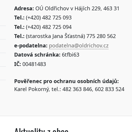
Adresa:
OÚ Oldřichov v Hájích 229, 463 31
Tel.:
(+420) 482 725 093
Tel.:
(+420) 482 725 094
Tel.:
(starostka Jana Šťastná) 775 280 562
e-podatelna:
podatelna@oldrichov.cz
Datová schránka:
6tfbi63
IČ:
00481483
Pověřenec pro ochranu osobních údajů:
Karel Pokorný, tel.: 482 363 846, 602 833 524
Aktuality z obce