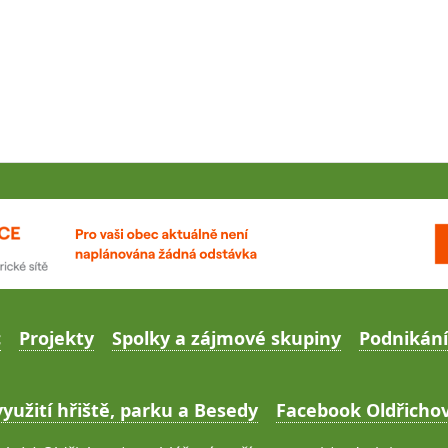
c
Projekty
Spolky a zájmové skupiny
Podnikání
yužití hřiště, parku a Besedy
Facebook Oldřichov