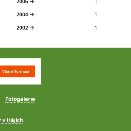
2006
1
2004
1
2002
1
Fotogalerie
 v Hájích