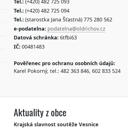
Tel.:
(+420) 482 725 093
Tel.:
(+420) 482 725 094
Tel.:
(starostka Jana Šťastná) 775 280 562
e-podatelna:
podatelna@oldrichov.cz
Datová schránka:
6tfbi63
IČ:
00481483
Pověřenec pro ochranu osobních údajů:
Karel Pokorný, tel.: 482 363 846, 602 833 524
Aktuality z obce
Krajská slavnost soutěže Vesnice