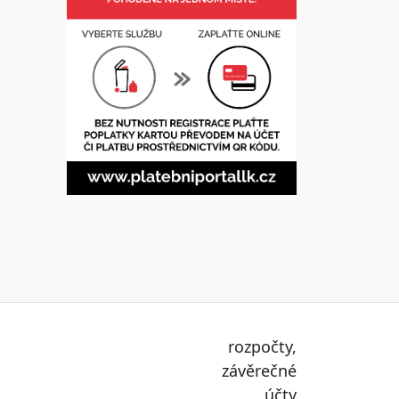
rozpočty,
závěrečné
účty