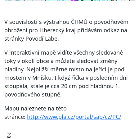
V souvislosti s výstrahou ČHMÚ o povodňovém
ohrožení pro Liberecký kraj přidávám odkaz na
stránky Povodí Labe.
V interaktivní mapě vidíte všechny sledované
toky v okolí obce a můžete sledovat změny
hladiny. Nejbližší měrné místo na Jeřici je pod
mostem v Mníšku. I když říčka v posledním dni
stoupala, stále je cca 20 cm pod hladinou 1.
povodňového stupně.
Mapu naleznete na této
stránce:
http://www.pla.cz/portal/sap/cz/PC/