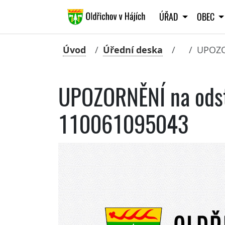
ÚŘAD
OBEC
Úvod
Úřední deska
UPOZOR
UPOZORNĚNÍ na odstá
110061095043