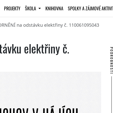
PROJEKTY
ŠKOLA
KNIHOVNA
SPOLKY A ZÁJMOVÉ AKTIV
NĚNÍ na odstávku elektřiny č. 110061095043
vku elektřiny č.
PODROBNO