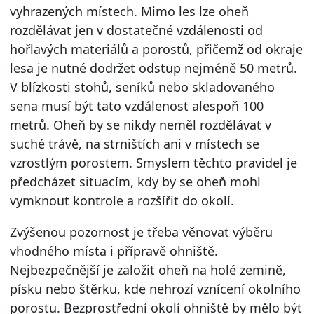
vyhrazených místech. Mimo les lze oheň
rozdělávat jen v dostatečné vzdálenosti od
hořlavých materiálů a porostů, přičemž od okraje
lesa je nutné dodržet odstup nejméně 50 metrů.
V blízkosti stohů, seníků nebo skladovaného
sena musí být tato vzdálenost alespoň 100
metrů. Oheň by se nikdy neměl rozdělávat v
suché trávě, na strništích ani v místech se
vzrostlým porostem. Smyslem těchto pravidel je
předcházet situacím, kdy by se oheň mohl
vymknout kontrole a rozšířit do okolí.
Zvýšenou pozornost je třeba věnovat výběru
vhodného místa i přípravě ohniště.
Nejbezpečnější je založit oheň na holé zemině,
písku nebo štěrku, kde nehrozí vznícení okolního
porostu. Bezprostřední okolí ohniště by mělo být