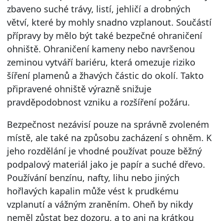
zbaveno suché trávy, listí, jehličí a drobných
větví, které by mohly snadno vzplanout. Součástí
přípravy by mělo být také bezpečné ohraničení
ohniště. Ohraničení kameny nebo navršenou
zeminou vytváří bariéru, která omezuje riziko
šíření plamenů a žhavých částic do okolí. Takto
připravené ohniště výrazně snižuje
pravděpodobnost vzniku a rozšíření požáru.
Bezpečnost nezávisí pouze na správně zvoleném
místě, ale také na způsobu zacházení s ohněm. K
jeho rozdělání je vhodné používat pouze běžný
podpalový materiál jako je papír a suché dřevo.
Používání benzínu, nafty, lihu nebo jiných
hořlavých kapalin může vést k prudkému
vzplanutí a vážným zraněním. Oheň by nikdy
neměl zůstat bez dozoru, a to ani na krátkou