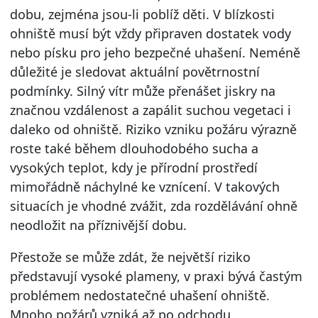
dobu, zejména jsou-li poblíž děti. V blízkosti
ohniště musí být vždy připraven dostatek vody
nebo písku pro jeho bezpečné uhašení. Neméně
důležité je sledovat aktuální povětrnostní
podmínky. Silný vítr může přenášet jiskry na
značnou vzdálenost a zapálit suchou vegetaci i
daleko od ohniště. Riziko vzniku požáru výrazně
roste také během dlouhodobého sucha a
vysokých teplot, kdy je přírodní prostředí
mimořádně náchylné ke vznícení. V takových
situacích je vhodné zvážit, zda rozdělávání ohně
neodložit na příznivější dobu.
Přestože se může zdát, že největší riziko
představují vysoké plameny, v praxi bývá častým
problémem nedostatečné uhašení ohniště.
Mnoho požárů vzniká až po odchodu