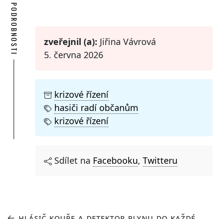
PODROBNOSTI
zveřejnil (a):
Jiřina Vávrová
5. června 2026
krizové řízení
hasiči radí občanům
krizové řízení
Sdílet na
Facebooku
,
Twitteru
HLÁSIČ KOUŘE A DETEKTOR PLYNU DO KAŽDÉ...