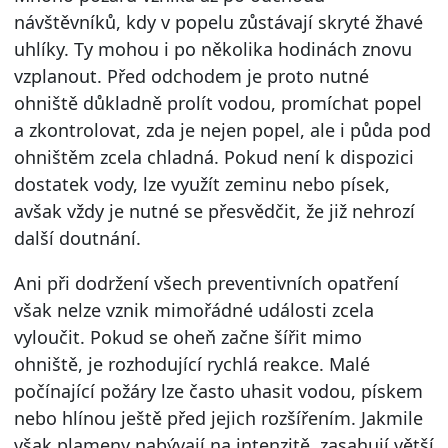
návštěvníků, kdy v popelu zůstávají skryté žhavé
uhlíky. Ty mohou i po několika hodinách znovu
vzplanout. Před odchodem je proto nutné
ohniště důkladně prolít vodou, promíchat popel
a zkontrolovat, zda je nejen popel, ale i půda pod
ohništěm zcela chladná. Pokud není k dispozici
dostatek vody, lze využít zeminu nebo písek,
avšak vždy je nutné se přesvědčit, že již nehrozí
další doutnání.
Ani při dodržení všech preventivních opatření
však nelze vznik mimořádné události zcela
vyloučit. Pokud se oheň začne šířit mimo
ohniště, je rozhodující rychlá reakce. Malé
počínající požáry lze často uhasit vodou, pískem
nebo hlínou ještě před jejich rozšířením. Jakmile
však plameny nabývají na intenzitě, zasahují větší