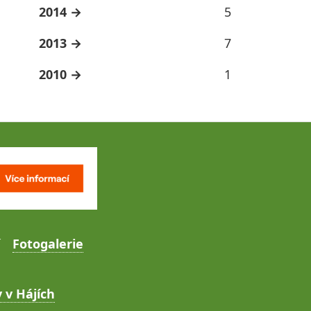
2014
5
2013
7
2010
1
Fotogalerie
 v Hájích