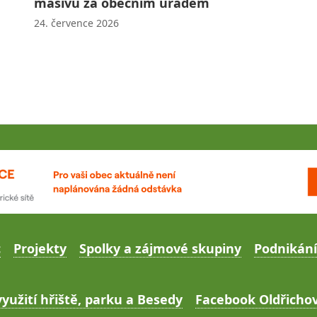
masivu za obecním úřadem
24. července 2026
c
Projekty
Spolky a zájmové skupiny
Podnikání
yužití hřiště, parku a Besedy
Facebook Oldřichov