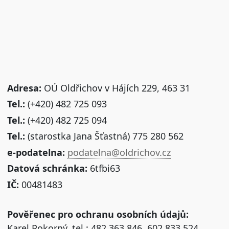
Adresa:
OÚ Oldřichov v Hájích 229, 463 31
Tel.:
(+420) 482 725 093
Tel.:
(+420) 482 725 094
Tel.:
(starostka Jana Šťastná) 775 280 562
e-podatelna:
podatelna@oldrichov.cz
Datová schránka:
6tfbi63
IČ:
00481483
Pověřenec pro ochranu osobních údajů:
Karel Pokorný, tel.: 482 363 846, 602 833 524