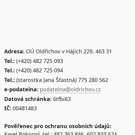
Adresa:
OÚ Oldřichov v Hájích 229, 463 31
Tel.:
(+420) 482 725 093
Tel.:
(+420) 482 725 094
Tel.:
(starostka Jana Šťastná) 775 280 562
e-podatelna:
podatelna@oldrichov.cz
Datová schránka:
6tfbi63
IČ:
00481483
Pověřenec pro ochranu osobních údajů:
Karel Pokorný, tel.: 482 363 846, 602 833 524