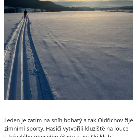
Leden je zatím na sníh bohatý a tak Oldřichov žije
zimními sporty. Hasiči vytvořili kluziště na louce
u bývalého obecního úřadu a ani Ski klub