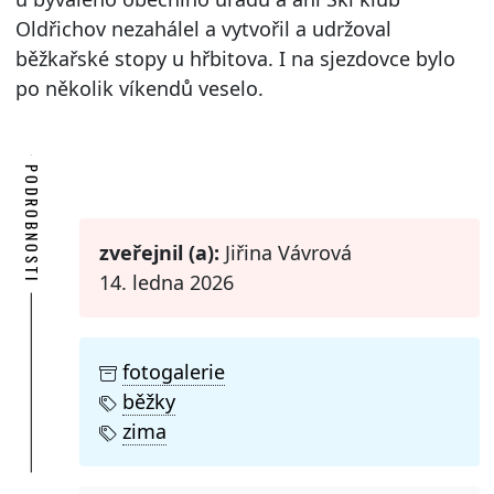
Oldřichov nezahálel a vytvořil a udržoval
běžkařské stopy u hřbitova. I na sjezdovce bylo
po několik víkendů veselo.
PODROBNOSTI
zveřejnil (a):
Jiřina Vávrová
14. ledna 2026
fotogalerie
běžky
zima