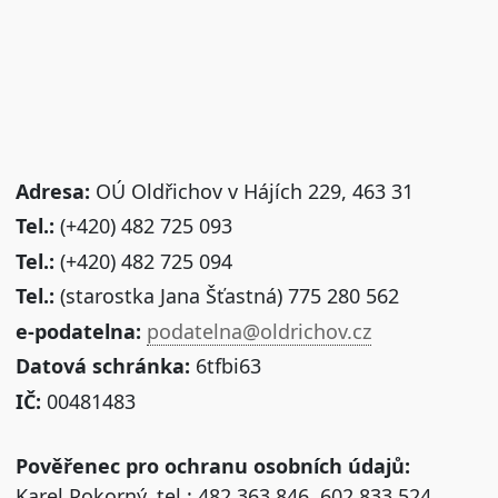
Adresa:
OÚ Oldřichov v Hájích 229, 463 31
Tel.:
(+420) 482 725 093
Tel.:
(+420) 482 725 094
Tel.:
(starostka Jana Šťastná) 775 280 562
e-podatelna:
podatelna@oldrichov.cz
Datová schránka:
6tfbi63
IČ:
00481483
Pověřenec pro ochranu osobních údajů:
Karel Pokorný, tel.: 482 363 846, 602 833 524