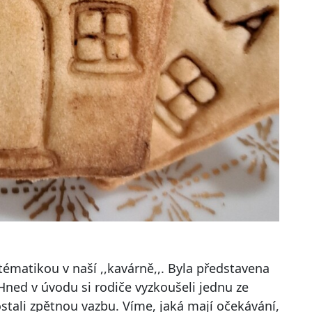
tématikou v naší ,,kavárně,,. Byla představena
Hned v úvodu si rodiče vyzkoušeli jednu ze
stali zpětnou vazbu. Víme, jaká mají očekávání,