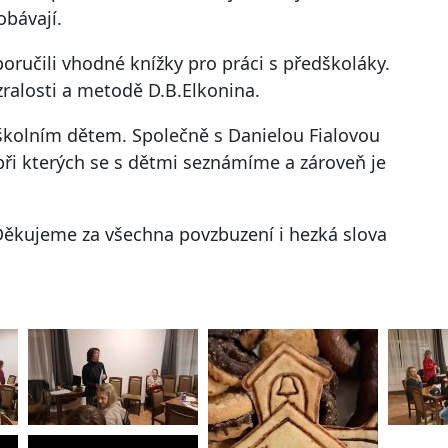
obávají.
ručili vhodné knížky pro práci s předškoláky.
 zralosti a metodě D.B.Elkonina.
dškolním dětem. Společně s Danielou Fialovou
i kterých se s dětmi seznámíme a zároveň je
. Děkujeme za všechna povzbuzení i hezká slova