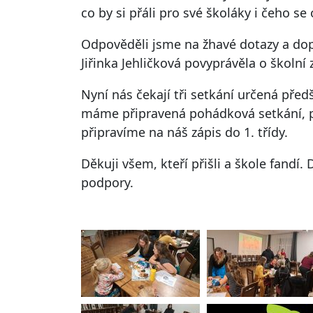
co by si přáli pro své školáky i čeho se 
Odpověděli jsme na žhavé dotazy a dopo
Jiřinka Jehličková povyprávěla o školní
Nyní nás čekají tři setkání určená pře
máme připravená pohádková setkání, př
připravíme na náš zápis do 1. třídy.
Děkuji všem, kteří přišli a škole fandí
podpory.