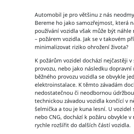
Automobil je pro většinu z nás neodmy
Bereme ho jako samozřejmost, která ná
používání vozidla však může být náhl
– požárem vozidla. Jak se v takovém př
minimalizovat riziko ohrožení života?
K požárům vozidel dochází nejčastěji v
provozu, nebo jako následku dopravní n
běžného provozu vozidla se obvykle je
elektroinstalace. K těmto závadám d
nedostatečnou či neodbornou údržbou. 
technickou závadou vozidla končící v 
šelmička a tou je kuna lesní. U vozide
nebo CNG, dochází k požáru obvykle v
rychle rozšířit do dalších částí vozidla.