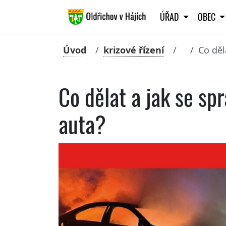
ÚŘAD
OBEC
Úvod
krizové řízení
Co děl
Co dělat a jak se sp
auta?