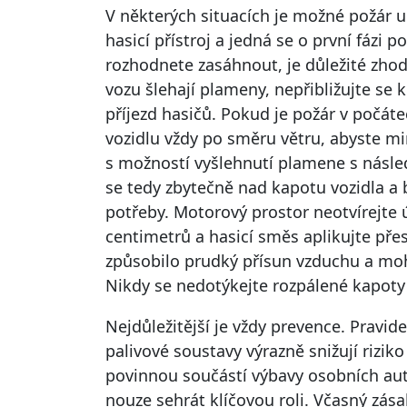
V některých situacích je možné požár u
hasicí přístroj a jedná se o první fázi p
rozhodnete zasáhnout, je důležité zhod
vozu šlehají plameny, nepřibližujte se
příjezd hasičů. Pokud je požár v počáteč
vozidlu vždy po směru větru, abyste mi
s možností vyšlehnutí plamene s násl
se tedy zbytečně nad kapotu vozidla a 
potřeby. Motorový prostor neotvírejte 
centimetrů a hasicí směs aplikujte pře
způsobilo prudký přísun vzduchu a moh
Nikdy se nedotýkejte rozpálené kapoty
Nejdůležitější je vždy prevence. Pravide
palivové soustavy výrazně snižují riziko
povinnou součástí výbavy osobních au
nouze sehrát klíčovou roli. Včasný zá