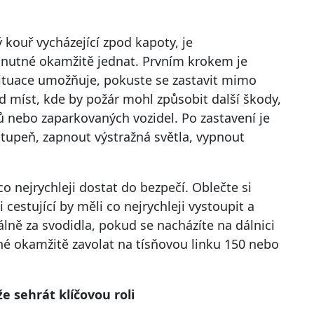
ouř vycházející zpod kapoty, je
e nutné okamžitě jednat. Prvním krokem je
situace umožňuje, pokuste se zastavit mimo
 míst, kde by požár mohl způsobit další škody,
ů nebo zaparkovaných vozidel. Po zastavení je
stupeň, zapnout výstražná světla, vypnout
o nejrychleji dostat do bezpečí. Oblečte si
 cestující by měli co nejrychleji vystoupit a
álně za svodidla, pokud se nacházíte na dálnici
tné okamžitě zavolat na tísňovou linku 150 nebo
e sehrát klíčovou roli