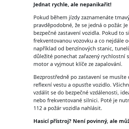
Jednat rychle, ale nepanikařit!
Pokud během jízdy zaznamenáte tmavý k
pravděpodobné, že se jedná o požár. J
bezpečné zastavení vozidla. Pokud to 
frekventovanou vozovku a co nejdále od
například od benzínových stanic, tunel
důležité ponechat zařazený rychlostní 
motor a vyjmout klíče ze zapalování.
Bezprostředně po zastavení se musíte c
reflexní vestu a opusťte vozidlo. Všichni
vzdálit se do bezpečné vzdálenosti, ide
nebo frekventované silnici. Poté je nu
112 a požár vozidla nahlásit.
Hasicí přístroj? Není povinný, ale můž