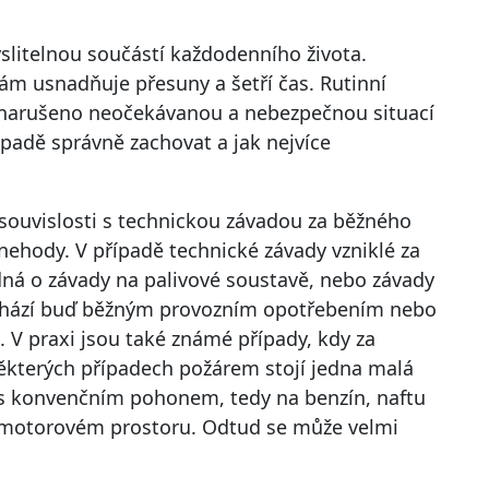
slitelnou součástí každodenního života.
m usnadňuje přesuny a šetří čas. Rutinní
e narušeno neočekávanou a nebezpečnou situací
ípadě správně zachovat a jak nejvíce
 souvislosti s technickou závadou za běžného
ehody. V případě technické závady vzniklé za
dná o závady na palivové soustavě, nebo závady
ochází buď běžným provozním opotřebením nebo
V praxi jsou také známé případy, kdy za
některých případech požárem stojí jedna malá
l s konvenčním pohonem, tedy na benzín, naftu
 motorovém prostoru. Odtud se může velmi