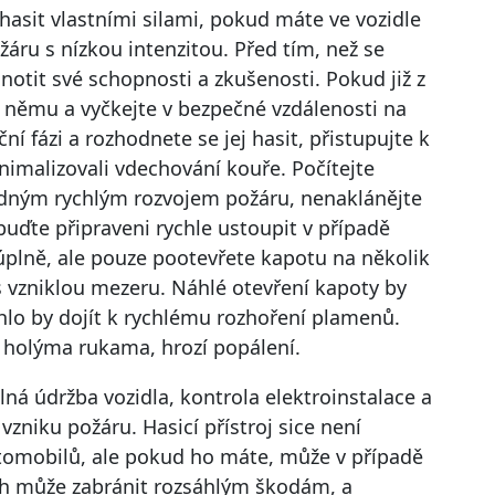
hasit vlastními silami, pokud máte ve vozidle
ožáru s nízkou intenzitou. Před tím, než se
notit své schopnosti a zkušenosti. Pokud již z
 k němu a vyčkejte v bezpečné vzdálenosti na
ní fázi a rozhodnete se jej hasit, přistupujte k
nimalizovali vdechování kouře. Počítejte
edným rychlým rozvojem požáru, nenaklánějte
buďte připraveni rychle ustoupit v případě
úplně, ale pouze pootevřete kapotu na několik
s vzniklou mezeru. Náhlé otevření kapoty by
lo by dojít k rychlému rozhoření plamenů.
 holýma rukama, hrozí popálení.
lná údržba vozidla, kontrola elektroinstalace a
 vzniku požáru. Hasicí přístroj sice není
tomobilů, ale pokud ho máte, může v případě
sah může zabránit rozsáhlým škodám, a