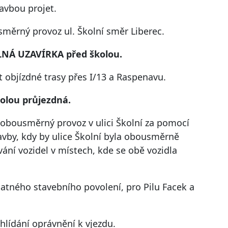
avbou projet.
měrný provoz ul. Školní směr Liberec.
ÚPLNÁ UZAVÍRKA před školou.
t objízdné trasy přes I/13 a Raspenavu.
kolou průjezdná.
obousměrný provoz v ulici Školní za pomocí
tavby, kdy by ulice Školní byla obousměrně
ní vozidel v místech, kde se obě vozidla
latného stavebního povolení, pro Pilu Facek a
hlídání oprávnění k vjezdu.