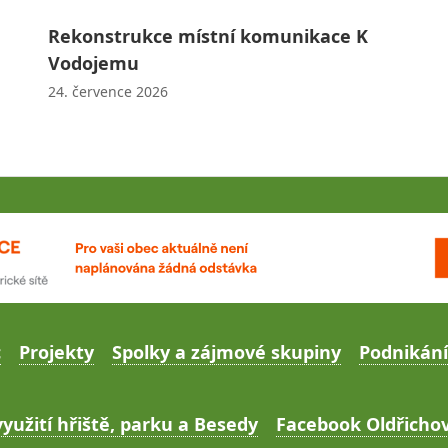
Rekonstrukce místní komunikace K
Vodojemu
24. července 2026
c
Projekty
Spolky a zájmové skupiny
Podnikání
yužití hřiště, parku a Besedy
Facebook Oldřichov