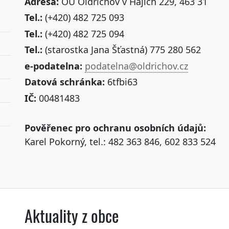
Adresa:
OÚ Oldřichov v Hájích 229, 463 31
Tel.:
(+420) 482 725 093
Tel.:
(+420) 482 725 094
Tel.:
(starostka Jana Šťastná) 775 280 562
e-podatelna:
podatelna@oldrichov.cz
Datová schránka:
6tfbi63
IČ:
00481483
Pověřenec pro ochranu osobních údajů:
Karel Pokorný, tel.: 482 363 846, 602 833 524
Aktuality z obce