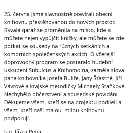
25. června jsme slavnostně otevírali obecní
knihovnu přestěhovanou do nových prostor.
Bývalá garáž se proměnila na místo, kde si
můžete nejen vypůjčit knížky, ale můžete se zde
potkat se sousedy na různých setkáních a
komorních společenských akcích. O včerejší
doprovodný program se postaralo hudební
uskupení Subulcus a Knihomolna, zazněla slova
pana knihovníka Josefa Bulíře, Jany Šťastné, Jíři
Vávrové a krajské metodičky Michaely Staňkové.
Nechybělo občerstvení a sousedské povídání.
Děkujeme všem, kteří se na projektu podíleli a
všem, kteří naši malou, milou knihovnu
podporují.
Jan, Jířa a Pepa