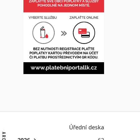
Úřední deska
2026
62