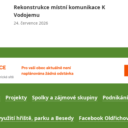
Rekonstrukce místní komunikace K
Vodojemu
24. července 2026
c
Projekty
Spolky a zájmové skupiny
Podnikání
yužití hřiště, parku a Besedy
Facebook Oldřichov