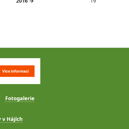
2016
19
Fotogalerie
 v Hájích